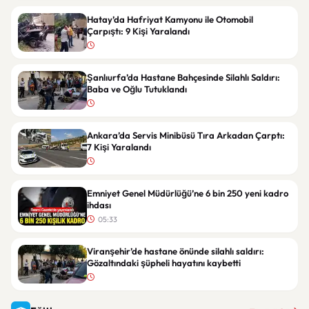
Hatay’da Hafriyat Kamyonu ile Otomobil
Çarpıştı: 9 Kişi Yaralandı
Şanlıurfa’da Hastane Bahçesinde Silahlı Saldırı:
Baba ve Oğlu Tutuklandı
Ankara’da Servis Minibüsü Tıra Arkadan Çarptı:
7 Kişi Yaralandı
Emniyet Genel Müdürlüğü’ne 6 bin 250 yeni kadro
ihdası
05:33
Viranşehir’de hastane önünde silahlı saldırı:
Gözaltındaki şüpheli hayatını kaybetti