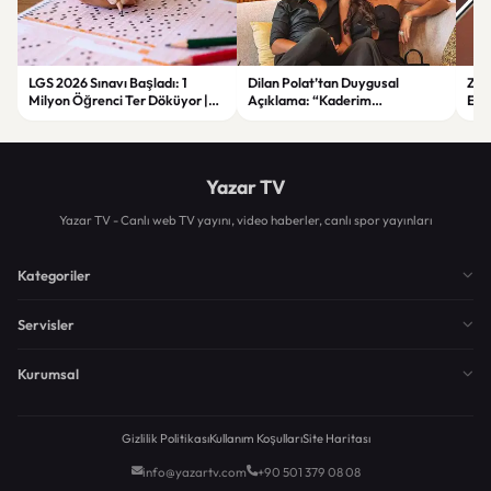
LGS 2026 Sınavı Başladı: 1
Dilan Polat’tan Duygusal
Zorl
Milyon Öğrenci Ter Döküyor |
Açıklama: “Kaderim
Ege
Yeni Güvenlik Önlemleri ve
Çocukluğumdan Beri Kötü
Asl
Detaylar
Yazılmış”
Yazar TV
Yazar TV - Canlı web TV yayını, video haberler, canlı spor yayınları
Kategoriler
Servisler
Kurumsal
Gizlilik Politikası
Kullanım Koşulları
Site Haritası
info@yazartv.com
+90 501 379 08 08