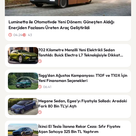
Luminetta ile Otomotivde Yeni Dönem: Güneşten Aldığı
Enerjiden Fazlasını Üreten Araç Geliştirildi
04:24
43
702 Kilometre Menzilli Yeni Elektrikli Sedan
Tanıtıldı: Buick Electra L7 Teknolojisiyle Dikkat
Çekiyor
Togg’dan Ağustos Kampanyası: T10F ve T10X İçin
Yeni Finansman Seçenekleri
06:41
Megane Sedan, Egea’yı Fiyatıyla Solladı: Aradaki
Fark 80 Bin TL’yi Aştı
İkinci El Tesla İlanına Rekor Ceza: Sıfır Fiyatını
Aşan Satıcıya 325 Bin TL Yaptırım