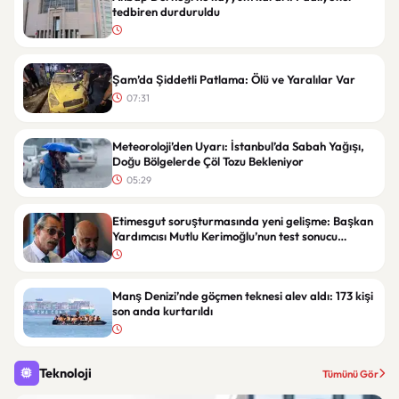
tedbiren durduruldu
Şam’da Şiddetli Patlama: Ölü ve Yaralılar Var
07:31
Meteoroloji’den Uyarı: İstanbul’da Sabah Yağışı,
Doğu Bölgelerde Çöl Tozu Bekleniyor
05:29
Etimesgut soruşturmasında yeni gelişme: Başkan
Yardımcısı Mutlu Kerimoğlu’nun test sonucu
gündemde
Manş Denizi’nde göçmen teknesi alev aldı: 173 kişi
son anda kurtarıldı
Teknoloji
Tümünü Gör