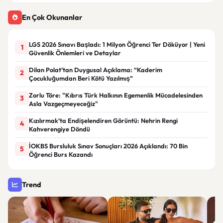
En Çok Okunanlar
LGS 2026 Sınavı Başladı: 1 Milyon Öğrenci Ter Döküyor | Yeni
1
Güvenlik Önlemleri ve Detaylar
Dilan Polat’tan Duygusal Açıklama: “Kaderim
2
Çocukluğumdan Beri Kötü Yazılmış”
Zorlu Töre: "Kıbrıs Türk Halkının Egemenlik Mücadelesinden
3
Asla Vazgeçmeyeceğiz"
Kızılırmak’ta Endişelendiren Görüntü: Nehrin Rengi
4
Kahverengiye Döndü
İOKBS Bursluluk Sınav Sonuçları 2026 Açıklandı: 70 Bin
5
Öğrenci Burs Kazandı
Trend