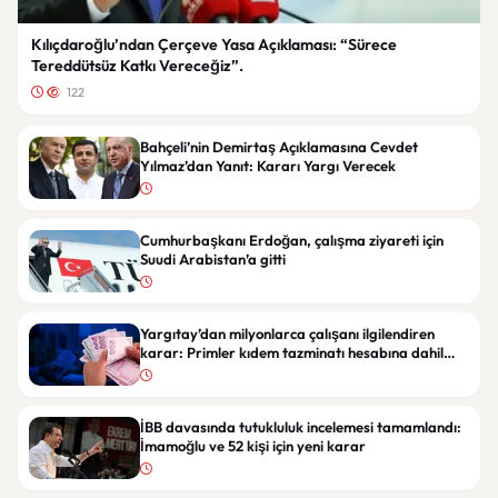
Kılıçdaroğlu’ndan Çerçeve Yasa Açıklaması: “Sürece
Tereddütsüz Katkı Vereceğiz”.
122
Bahçeli’nin Demirtaş Açıklamasına Cevdet
Yılmaz’dan Yanıt: Kararı Yargı Verecek
Cumhurbaşkanı Erdoğan, çalışma ziyareti için
Suudi Arabistan’a gitti
Yargıtay’dan milyonlarca çalışanı ilgilendiren
karar: Primler kıdem tazminatı hesabına dahil
edilecek
İBB davasında tutukluluk incelemesi tamamlandı:
İmamoğlu ve 52 kişi için yeni karar