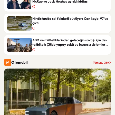
McRae ve Jack Hughes ayrıldı iddiası
Hindistan’da sel felaketi büyüyor: Can kaybı 97’ye
çıktı
ABD ve müttefiklerinden geleceğin savaşı için dev
tatbikat: Çölde yapay zekâ ve insansız sistemler
test edildi
Otomobil
Tümünü Gör