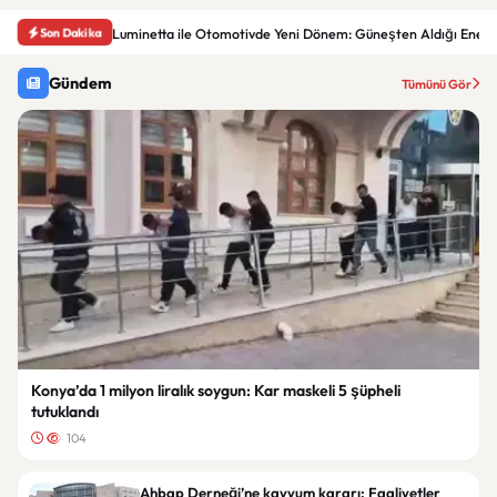
Son Dakika
Luminetta ile Otomotivde Yeni Dönem: Güneşten Aldığı Enerjid
Gündem
Tümünü Gör
Konya’da 1 milyon liralık soygun: Kar maskeli 5 şüpheli
tutuklandı
104
Ahbap Derneği’ne kayyum kararı: Faaliyetler