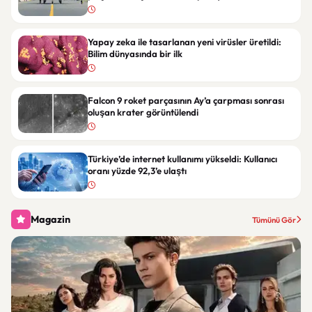
Yapay zeka ile tasarlanan yeni virüsler üretildi:
Bilim dünyasında bir ilk
Falcon 9 roket parçasının Ay’a çarpması sonrası
oluşan krater görüntülendi
Türkiye’de internet kullanımı yükseldi: Kullanıcı
oranı yüzde 92,3’e ulaştı
Magazin
Tümünü Gör