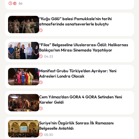
86
“Kuğu Gölü” balesi Pamukkale’nin tarihi
atmosferinde sanatseverlerle buluştu
“Filos” Belgeseline Uluslararası Ödül: Halikarnas
Balıkçısı’nın Mirası Sinemada Yaşatılıyor
04:33
Manifest Grubu Türkiye’den Ayrılıyor: Yeni
Adresleri Londra Olacak
Cem Yılmaz’dan GORA 4 GORA Setinden Yeni
Kareler Geldi
Suriye’nin Özgürlük Sonrası İlk Ramazanı
Belgeselle Anlatıldı
05:30