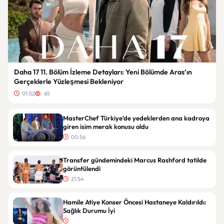
Daha 17 11. Bölüm İzleme Detayları: Yeni Bölümde Aras’ın
Gerçeklerle Yüzleşmesi Bekleniyor
01:52
65
MasterChef Türkiye’de yedeklerden ana kadroya
giren isim merak konusu oldu
00:56
Transfer gündemindeki Marcus Rashford tatilde
görüntülendi
21:54
Hamile Atiye Konser Öncesi Hastaneye Kaldırıldı:
Sağlık Durumu İyi