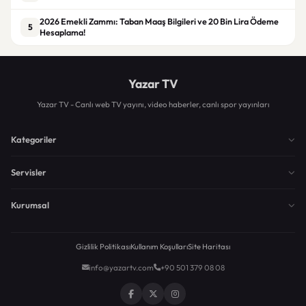
2026 Emekli Zammı: Taban Maaş Bilgileri ve 20 Bin Lira Ödeme
5
Hesaplama!
Yazar TV
Yazar TV - Canlı web TV yayını, video haberler, canlı spor yayınları
Kategoriler
Servisler
Kurumsal
Gizlilik Politikası
Kullanım Koşulları
Site Haritası
info@yazartv.com
+90 501 379 08 08