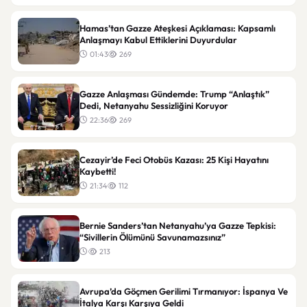
Hamas’tan Gazze Ateşkesi Açıklaması: Kapsamlı
Anlaşmayı Kabul Ettiklerini Duyurdular
01:43
269
Gazze Anlaşması Gündemde: Trump “Anlaştık”
Dedi, Netanyahu Sessizliğini Koruyor
22:36
269
Cezayir’de Feci Otobüs Kazası: 25 Kişi Hayatını
Kaybetti!
21:34
112
Bernie Sanders’tan Netanyahu’ya Gazze Tepkisi:
“Sivillerin Ölümünü Savunamazsınız”
213
Avrupa’da Göçmen Gerilimi Tırmanıyor: İspanya Ve
İtalya Karşı Karşıya Geldi