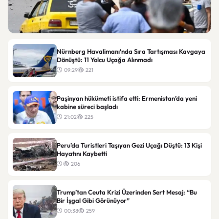
Dünya
Nürnberg Havalimanı’nda Sıra Tartışması Kavgaya
Şam’da minibüse bombalı saldırı: Patlamada
Dönüştü: 11 Yolcu Uçağa Alınmadı
yaralılar olduğu bildirildi
09:29
221
19
Paşinyan hükümeti istifa etti: Ermenistan’da yeni
kabine süreci başladı
21:02
225
Peru’da Turistleri Taşıyan Gezi Uçağı Düştü: 13 Kişi
Hayatını Kaybetti
206
Trump’tan Ceuta Krizi Üzerinden Sert Mesaj: “Bu
Bir İşgal Gibi Görünüyor”
00:38
259