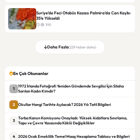
Suriye’de Feci Otobüs Kazası Palmira’da Can Kaybı
35’e Yükseldi
390
Daha Fazla
(229 haber daha)
En Çok Okunanlar
1972 İrlanda Fotoğrafı Yeniden Gündemde Sevgilisi İçin Silaha
1
Sarılan Kadın Kimdir?
2
Okullar Hangi Tarihte Açılacak? 2026 Yılı Tatil Bilgileri
Torba Kanun Komisyonu Onayladı: Yüksek Aidatlara Sınırlama,
3
Tapu ve Çevre Yasasında Köklü Değişiklikler
4
2026 Ocak Emeklilik Temel Maaş Hesaplama Tablosu ve Bilgileri