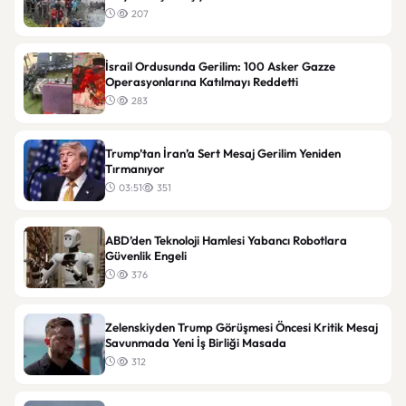
207
İsrail Ordusunda Gerilim: 100 Asker Gazze
Operasyonlarına Katılmayı Reddetti
283
Trump’tan İran’a Sert Mesaj Gerilim Yeniden
Tırmanıyor
03:51
351
ABD’den Teknoloji Hamlesi Yabancı Robotlara
Güvenlik Engeli
376
Zelenskiyden Trump Görüşmesi Öncesi Kritik Mesaj
Savunmada Yeni İş Birliği Masada
312