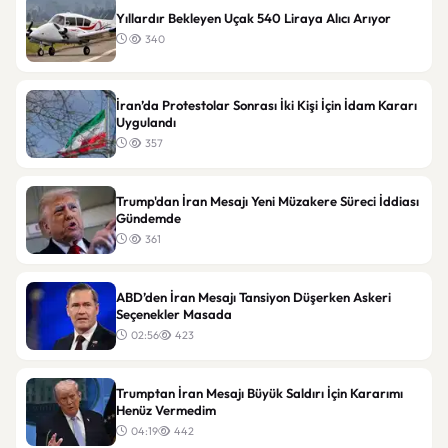
Yıllardır Bekleyen Uçak 540 Liraya Alıcı Arıyor
340
İran’da Protestolar Sonrası İki Kişi İçin İdam Kararı
Uygulandı
357
Trump'dan İran Mesajı Yeni Müzakere Süreci İddiası
Gündemde
361
ABD’den İran Mesajı Tansiyon Düşerken Askeri
Seçenekler Masada
02:56
423
Trumptan İran Mesajı Büyük Saldırı İçin Kararımı
Henüz Vermedim
04:19
442