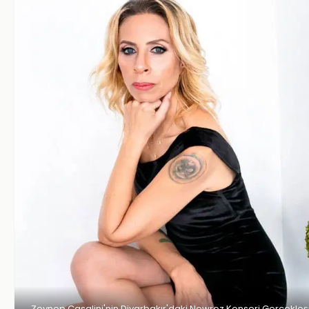
Zeynep Casalini'nin Diyarbakır'daki Newroz Konseri Gerçekle