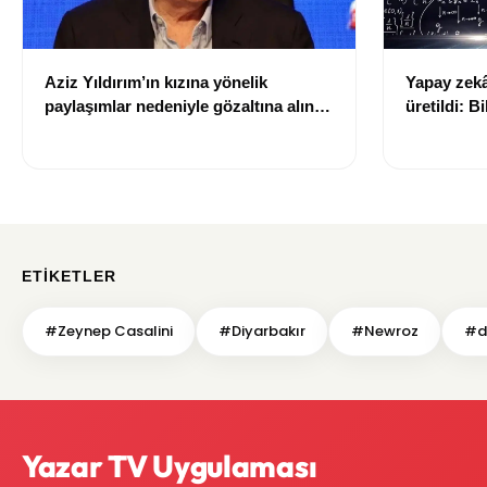
Aziz Yıldırım’ın kızına yönelik
Yapay zekâ 
paylaşımlar nedeniyle gözaltına alınan
üretildi: Bi
şüpheli için tutuklama talebi
ETIKETLER
#Zeynep Casalini
#Diyarbakır
#Newroz
#d
Yazar TV Uygulaması