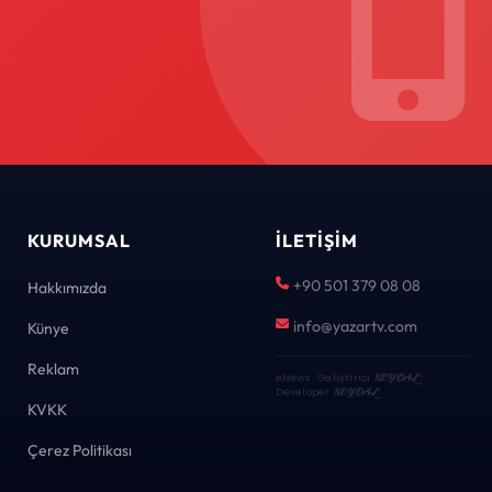
KURUMSAL
İLETIŞIM
+90 501 379 08 08
Hakkımızda
info@yazartv.com
Künye
Reklam
eNews · Geliştirici
KEYDAL
·
Developer
KEYDAL
KVKK
Çerez Politikası