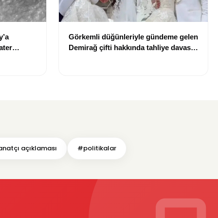
y’a
Görkemli düğünleriyle gündeme gelen
ater
Demirağ çifti hakkında tahliye davası
iddiası
natçı açıklaması
#politikalar