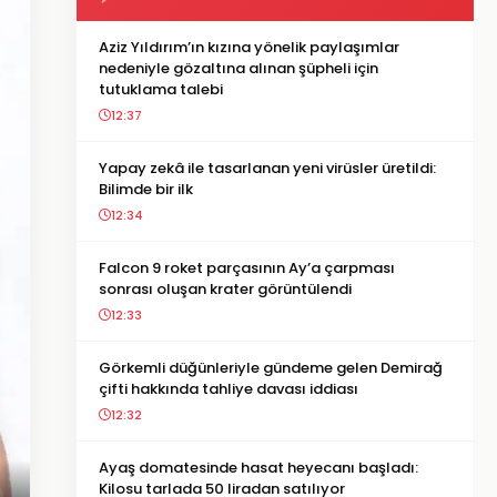
Aziz Yıldırım’ın kızına yönelik paylaşımlar
nedeniyle gözaltına alınan şüpheli için
tutuklama talebi
12:37
Yapay zekâ ile tasarlanan yeni virüsler üretildi:
Bilimde bir ilk
12:34
Falcon 9 roket parçasının Ay’a çarpması
sonrası oluşan krater görüntülendi
12:33
Görkemli düğünleriyle gündeme gelen Demirağ
çifti hakkında tahliye davası iddiası
12:32
Ayaş domatesinde hasat heyecanı başladı:
Kilosu tarlada 50 liradan satılıyor