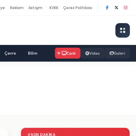
nye
Reklam
İletişim
KVKK
Çerez Politikası
|
Çevre
Bilim
Canlı
Video
Galeri
SON DAKIKA