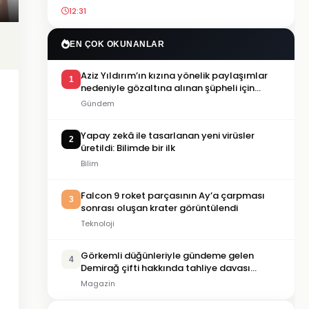
12:31
EN ÇOK OKUNANLAR
Aziz Yıldırım’ın kızına yönelik paylaşımlar
1
nedeniyle gözaltına alınan şüpheli için
tutuklama talebi
Gündem
Yapay zekâ ile tasarlanan yeni virüsler
2
üretildi: Bilimde bir ilk
Bilim
Falcon 9 roket parçasının Ay’a çarpması
3
sonrası oluşan krater görüntülendi
Teknoloji
Görkemli düğünleriyle gündeme gelen
4
Demirağ çifti hakkında tahliye davası
iddiası
Magazin