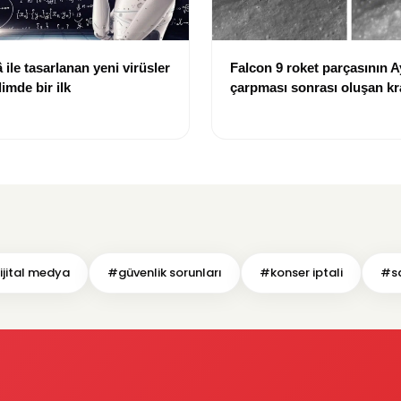
ile tasarlanan yeni virüsler
Falcon 9 roket parçasının A
limde bir ilk
çarpması sonrası oluşan kr
görüntülendi
ijital medya
#güvenlik sorunları
#konser iptali
#sa