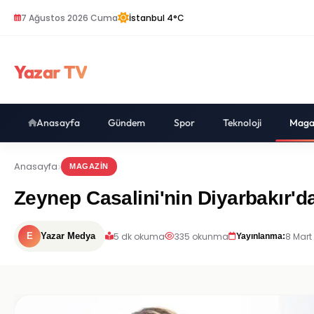
7 Ağustos 2026 Cuma
İstanbul 4°C
Yazar TV
Anasayfa
Gündem
Spor
Teknoloji
Maga
Anasayfa
MAGAZIN
Zeynep Casalini'nin Diyarbakır'
5 dk okuma
335 okunma
8 Mart
E
Yazar Medya
Yayınlanma: