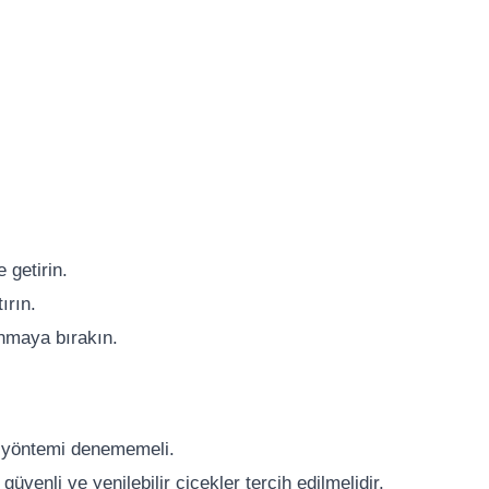
 getirin.
ırın.
nmaya bırakın.
bu yöntemi denememeli.
üvenli ve yenilebilir çiçekler tercih edilmelidir.