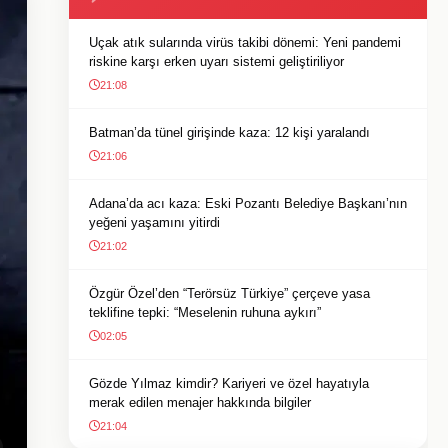
Uçak atık sularında virüs takibi dönemi: Yeni pandemi
riskine karşı erken uyarı sistemi geliştiriliyor
21:08
Batman’da tünel girişinde kaza: 12 kişi yaralandı
21:06
Adana’da acı kaza: Eski Pozantı Belediye Başkanı’nın
yeğeni yaşamını yitirdi
21:02
Özgür Özel’den “Terörsüz Türkiye” çerçeve yasa
teklifine tepki: “Meselenin ruhuna aykırı”
02:05
Gözde Yılmaz kimdir? Kariyeri ve özel hayatıyla
merak edilen menajer hakkında bilgiler
21:04