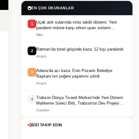
EN ÇOK OKUNANLAR
Uçak atık sularında virüs takibi dönemi: Yeni
1
pandemi riskine karşı erken uyarı sistemi
geliştiriliyor
Bilim
Batman’da tünel girişinde kaza: 12 kişi yaralandı
2
Asayis
Adana’da acı kaza: Eski Pozantı Belediye
3
Başkanı’nın yeğeni yaşamını yitirdi
Asayis
Trabzon Dünya Ticaret Merkezi'nde Yeni Dönem:
4
Mahkeme Süreci Bitti, Trabzon'un Dev Projesi Ne
Zaman Tamamlanacak?
Gündem
BIZI TAKIP EDIN