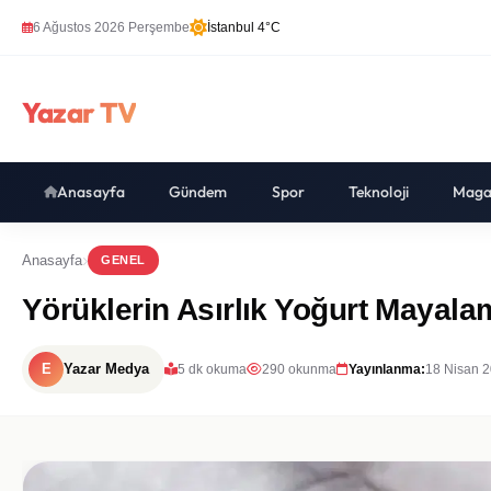
6 Ağustos 2026 Perşembe
İstanbul 4°C
Yazar TV
Anasayfa
Gündem
Spor
Teknoloji
Maga
Anasayfa
GENEL
Yörüklerin Asırlık Yoğurt Mayal
E
Yazar Medya
5 dk okuma
290 okunma
Yayınlanma:
18 Nisan 2