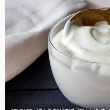
Yörüklerin Asırlık Yoğurt Mayalama Yöntemi Ortaya Çıktı: Mayaya G