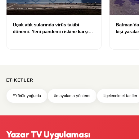
Uçak atık sularında virüs takibi
Batman’da 
dönemi: Yeni pandemi riskine karşı
kişi yarala
erken uyarı sistemi geliştiriliyor
ETIKETLER
#Yörük yoğurdu
#mayalama yöntemi
#geleneksel tarifler
Yazar TV Uygulaması