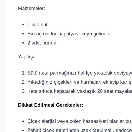
Malzemeler:
1 kilo süt
Birkaç dal kır papatyası veya gelincik
2 adet hurma
Yapılışı:
Sütü ısısı parmağınızı hafifçe yakacak seviyeye
Yıkadığınız çiçekleri ve hurmaları ekleyip karışt
Kabı sıkıca kapatarak yaklaşık 20 saat mayala
Dikkat Edilmesi Gerekenler:
Çiçek alerjisi veya polen hassasiyeti olanlar 
Zehirli çiçek türlerinden uzak durulmalı, sadece g