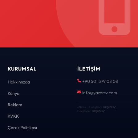
KURUMSAL
İLETIŞIM
+90 501 379 08 08
Hakkımızda
info@yazartv.com
Künye
Reklam
KEYDAL
eNews · Geliştirici
·
KEYDAL
Developer
KVKK
Çerez Politikası