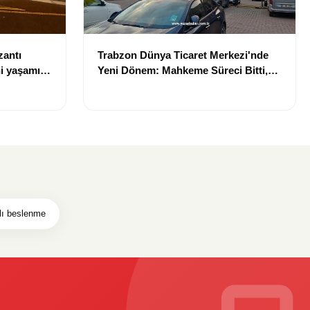
zantı
Trabzon Dünya Ticaret Merkezi'nde
i yaşamını
Yeni Dönem: Mahkeme Süreci Bitti,
Trabzon'un Dev Projesi Ne Zaman
Tamamlanacak?
lı beslenme