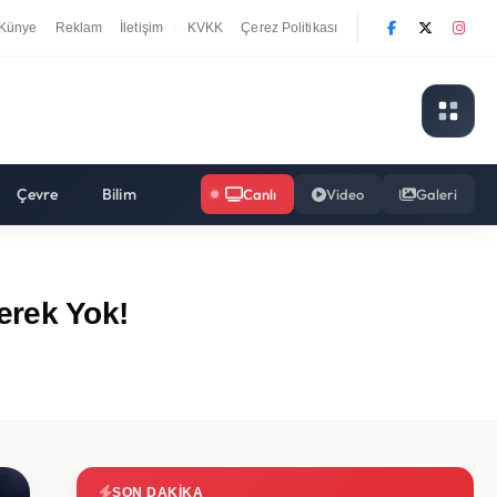
Künye
Reklam
İletişim
KVKK
Çerez Politikası
|
Çevre
Bilim
Canlı
Video
Galeri
erek Yok!
SON DAKIKA