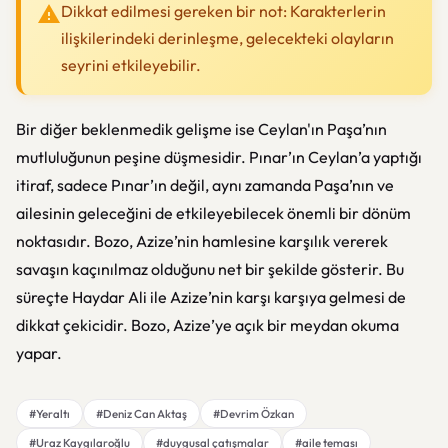
Dikkat edilmesi gereken bir not: Karakterlerin
ilişkilerindeki derinleşme, gelecekteki olayların
seyrini etkileyebilir.
Bir diğer beklenmedik gelişme ise Ceylan'ın Paşa’nın
mutluluğunun peşine düşmesidir. Pınar’ın Ceylan’a yaptığı
itiraf, sadece Pınar’ın değil, aynı zamanda Paşa’nın ve
ailesinin geleceğini de etkileyebilecek önemli bir dönüm
noktasıdır. Bozo, Azize’nin hamlesine karşılık vererek
savaşın kaçınılmaz olduğunu net bir şekilde gösterir. Bu
süreçte Haydar Ali ile Azize’nin karşı karşıya gelmesi de
dikkat çekicidir. Bozo, Azize’ye açık bir meydan okuma
yapar.
#Yeraltı
#Deniz Can Aktaş
#Devrim Özkan
#Uraz Kaygılaroğlu
#duygusal çatışmalar
#aile teması