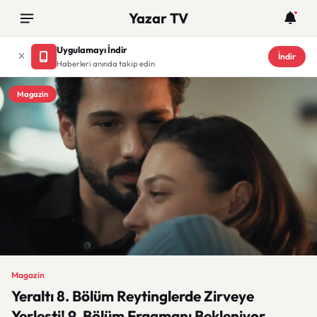
Yazar TV
Uygulamayı İndir
İndir
Haberleri anında takip edin
Magazin
Magazin
Yeraltı 8. Bölüm Reytinglerde Zirveye
Yerleşti! 9. Bölüm Fragmanı Bekleniyor