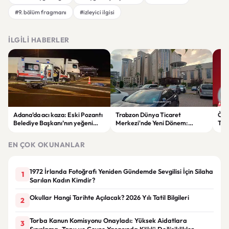
#9. bölüm fragmanı
#izleyici ilgisi
İLGILI HABERLER
Adana’da acı kaza: Eski Pozantı
Trabzon Dünya Ticaret
Özg
Belediye Başkanı’nın yeğeni
Merkezi'nde Yeni Dönem:
Tür
yaşamını yitirdi
Mahkeme Süreci Bitti,
tep
Trabzon'un Dev Projesi Ne
aykı
EN ÇOK OKUNANLAR
Zaman Tamamlanacak?
1972 İrlanda Fotoğrafı Yeniden Gündemde Sevgilisi İçin Silaha
1
Sarılan Kadın Kimdir?
Okullar Hangi Tarihte Açılacak? 2026 Yılı Tatil Bilgileri
2
Torba Kanun Komisyonu Onayladı: Yüksek Aidatlara
3
Sınırlama, Tapu ve Çevre Yasasında Köklü Değişiklikler