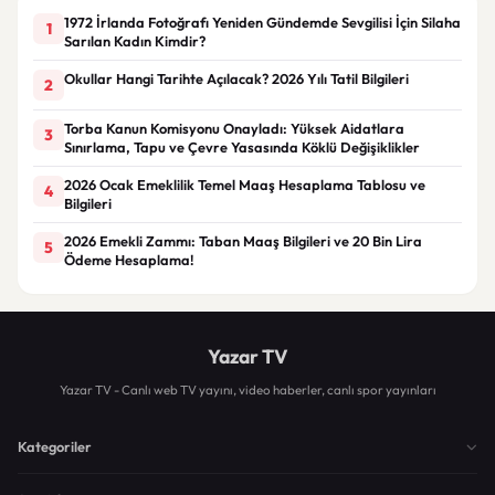
1972 İrlanda Fotoğrafı Yeniden Gündemde Sevgilisi İçin Silaha
1
Sarılan Kadın Kimdir?
Okullar Hangi Tarihte Açılacak? 2026 Yılı Tatil Bilgileri
2
Torba Kanun Komisyonu Onayladı: Yüksek Aidatlara
3
Sınırlama, Tapu ve Çevre Yasasında Köklü Değişiklikler
2026 Ocak Emeklilik Temel Maaş Hesaplama Tablosu ve
4
Bilgileri
2026 Emekli Zammı: Taban Maaş Bilgileri ve 20 Bin Lira
5
Ödeme Hesaplama!
Yazar TV
Yazar TV - Canlı web TV yayını, video haberler, canlı spor yayınları
Kategoriler