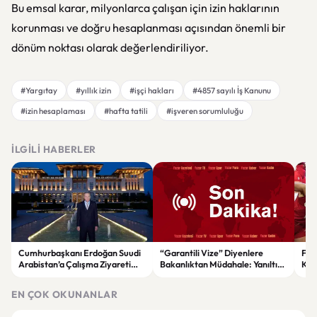
Bu emsal karar, milyonlarca çalışan için izin haklarının
korunması ve doğru hesaplanması açısından önemli bir
dönüm noktası olarak değerlendiriliyor.
#Yargıtay
#yıllık izin
#işçi hakları
#4857 sayılı İş Kanunu
#izin hesaplaması
#hafta tatili
#işveren sorumluluğu
İLGILI HABERLER
Cumhurbaşkanı Erdoğan Suudi
“Garantili Vize” Diyenlere
File
Arabistan’a Çalışma Ziyareti
Bakanlıktan Müdahale: Yanıltıcı
Kar
Gerçekleştirecek
Reklamlara Durdurma Kararı
EN ÇOK OKUNANLAR