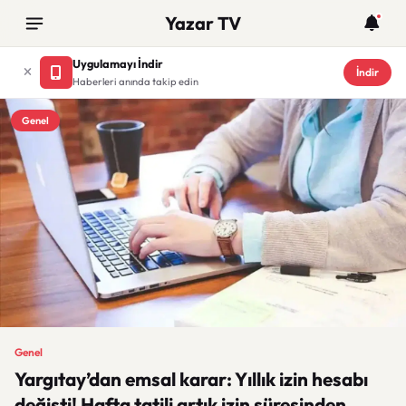
Yazar TV
Uygulamayı İndir
İndir
Haberleri anında takip edin
Genel
Genel
Yargıtay’dan emsal karar: Yıllık izin hesabı
değişti! Hafta tatili artık izin süresinden