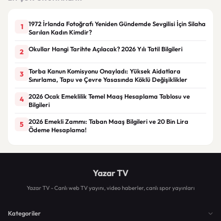
1972 İrlanda Fotoğrafı Yeniden Gündemde Sevgilisi İçin Silaha
1
Sarılan Kadın Kimdir?
Okullar Hangi Tarihte Açılacak? 2026 Yılı Tatil Bilgileri
2
Torba Kanun Komisyonu Onayladı: Yüksek Aidatlara
3
Sınırlama, Tapu ve Çevre Yasasında Köklü Değişiklikler
2026 Ocak Emeklilik Temel Maaş Hesaplama Tablosu ve
4
Bilgileri
2026 Emekli Zammı: Taban Maaş Bilgileri ve 20 Bin Lira
5
Ödeme Hesaplama!
Yazar TV
Yazar TV - Canlı web TV yayını, video haberler, canlı spor yayınları
Kategoriler