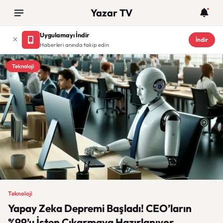
Yazar TV
Uygulamayı İndir
İndir
Haberleri anında takip edin
Teknoloji
Teknoloji
Yapay Zeka Depremi Başladı! CEO’ların
%99’u İşten Çıkarmaya Hazırlanıyor