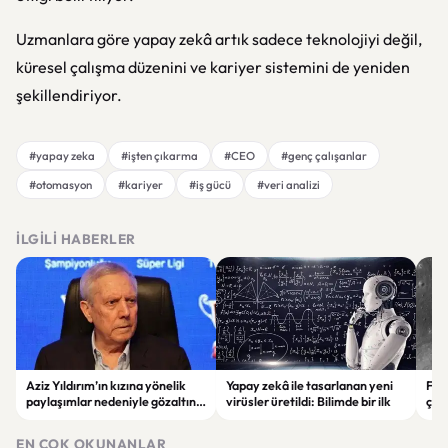
Uzmanlara göre yapay zekâ artık sadece teknolojiyi değil,
küresel çalışma düzenini ve kariyer sistemini de yeniden
şekillendiriyor.
#yapay zeka
#işten çıkarma
#CEO
#genç çalışanlar
#otomasyon
#kariyer
#iş gücü
#veri analizi
İLGILI HABERLER
Aziz Yıldırım’ın kızına yönelik
Yapay zekâ ile tasarlanan yeni
Falc
paylaşımlar nedeniyle gözaltına
virüsler üretildi: Bilimde bir ilk
çar
alınan şüpheli için tutuklama
gör
talebi
EN ÇOK OKUNANLAR