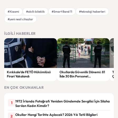
#Xiaomi
#akıllı bileklik
#Smart Band 11
#teknoloji haberleri
#yeni nesil cihazlar
İLGILI HABERLER
Kırıkkale’de FETÖ Hükümlüsü
Okullarda Güvenlik Dönemi: 81
Tru
Firari Yakalandı
İlde 30 Bin Personel
Çok
Görevlendirilecek
EN ÇOK OKUNANLAR
1972 İrlanda Fotoğrafı Yeniden Gündemde Sevgilisi İçin Silaha
1
Sarılan Kadın Kimdir?
Okullar Hangi Tarihte Açılacak? 2026 Yılı Tatil Bilgileri
2