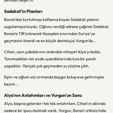
yeniden yeşertti.
Sadakat'in Planları
Boran'dan kurtulmayı kafasına koyan Sadakat, planını
uygulamaya koydu. Oğlunu verdiği adrese çağıran Sadakat,
Boran'a TIR'a binerek Nusaybin sınırından Suriye'ye
geçmesini önerdi ve en büyük destekçisi Vurgun'du...
Cihan, uzun çabalarının ardından nihayet Alya'yı buldu.
Tanımadıkları bir evde uyandıklarında kısa bir panik
yaşadılar. Gerçek çok geçmeden su yüzüne çıktı.
Eşim ve oğlum sizi ormanda baygın bulup eve getirmişler
beyim...
Alya'nın Anlatımları ve Vurgun'un Sonu
Alya, başına gelenleri tek tek anlatırken, Cihan'ın aklında
sadece bir ipucu bulmak vardı. Vurgun, Boran'ı etkisiz hale