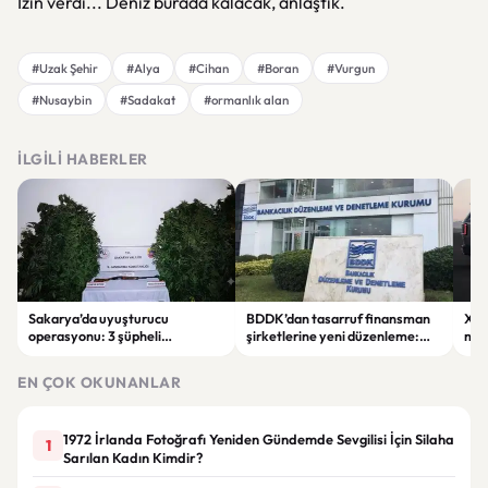
İzin verdi... Deniz burada kalacak, anlaştık.
#Uzak Şehir
#Alya
#Cihan
#Boran
#Vurgun
#Nusaybin
#Sadakat
#ormanlık alan
İLGILI HABERLER
Sakarya’da uyuşturucu
BDDK’dan tasarruf finansman
Xia
operasyonu: 3 şüpheli
şirketlerine yeni düzenleme:
mod
tutuklandı
Sözleşme limitleri değişti
sipa
EN ÇOK OKUNANLAR
1972 İrlanda Fotoğrafı Yeniden Gündemde Sevgilisi İçin Silaha
1
Sarılan Kadın Kimdir?