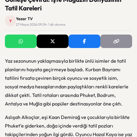
Tatil Kareleri
Yazar TV
Y
27 Mayıs 2026 09:34 · 1 dk okuma
Yaz sezonunun yaklaşmasıyla birlikte ünlü isimler de tatil
planlarını hayata geçirmeye başladı. Kurban Bayramı
tatilini fırsata çeviren birçok oyuncu ve sosyetik isim,
sosyal medya hesaplarından paylaştıkları renkli karelerle
dikkat çekti. Tatil rotaları arasında Phuket, Bodrum,
Antalya ve Muğla gibi popüler destinasyonlar öne çıktı.
Aslışah Alkoçlar
, eşi Kaan Demirağ ve çocuklarıyla birlikte
Phuket’e giderken, doğa içinde verdiği tatil pozları
takipçilerinden yoğun ilgi gördü. Oyuncu
Hazal Kaya
ise yaz