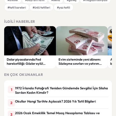
#tatil kareleri
#ünlü tatilleri
#yaz tatili
İLGILI HABERLER
Dolar piyasalarında Fed
Evim sisteminde yeni dönem:
Alta
hareketliliği: Gözler eylül
Sözleşme sınırları ve yatırım
bell
ayındaki faiz kararında
kuralları değişti
Bil
duy
EN ÇOK OKUNANLAR
1972 İrlanda Fotoğrafı Yeniden Gündemde Sevgilisi İçin Silaha
1
Sarılan Kadın Kimdir?
Okullar Hangi Tarihte Açılacak? 2026 Yılı Tatil Bilgileri
2
2026 Ocak Emeklilik Temel Maaş Hesaplama Tablosu ve
3