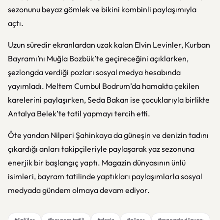
sezonunu beyaz gömlek ve bikini kombinli paylaşımıyla
açtı.
Uzun süredir ekranlardan uzak kalan
Elvin Levinler
, Kurban
Bayramı’nı Muğla Bozbük’te geçireceğini açıklarken,
şezlongda verdiği pozları sosyal medya hesabında
yayımladı.
Meltem Cumbul
Bodrum’da hamakta çekilen
karelerini paylaşırken,
Seda Bakan
ise çocuklarıyla birlikte
Antalya Belek’te tatil yapmayı tercih etti.
Öte yandan
Nilperi Şahinkaya
da güneşin ve denizin tadını
çıkardığı anları takipçileriyle paylaşarak yaz sezonuna
enerjik bir başlangıç yaptı. Magazin dünyasının ünlü
isimleri, bayram tatilinde yaptıkları paylaşımlarla sosyal
medyada gündem olmaya devam ediyor.
#ünlüler
#bayram tatili
#deniz
#güneş
#magazin dünyası