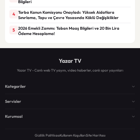
Bilgileri
Torba Kanun Komisyonu Onayladı: Yüksek Aidatlara
4
Sınırlama, Tapu ve Çevre Yasasında Köklü Değişiklikler
2026 Emekli Zammı: Taban Maaş Bilgileri ve 20 Bin Lira
5
Ödeme Hesaplama!
Yazar TV
Yazar TV - Canlı web TV yayını, video haberler, canlı spor yayınları
Kategoriler
Servisler
Kurumsal
Gizlilik Politikası
Kullanım Koşulları
Site Haritası