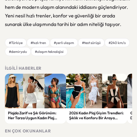
hem de modern ulaşım alanındaki iddiasını güçlendiriyor.
Yeni nesil hızlı trenler, konfor ve güvenliği bir arada
sunarak ülke ulaşımında tarihi bir adım niteliği taşıyor.
#Türkiye
#hızlı tren
#yerli ulaşım
#test sürüşü
#240 km/s
#demiryolu
#ulaşım teknolojisi
İLGILI HABERLER
Plajda Zarif ve Şık Görünüm:
2026 Kadın Plaj Giyim Trendleri:
Güz
Her Tarza Uygun Kadın Plaj
Şıklık ve Konforu Bir Araya
Dön
Giyim Önerileri
Getiren Modeller
Bakı
Çöz
EN ÇOK OKUNANLAR