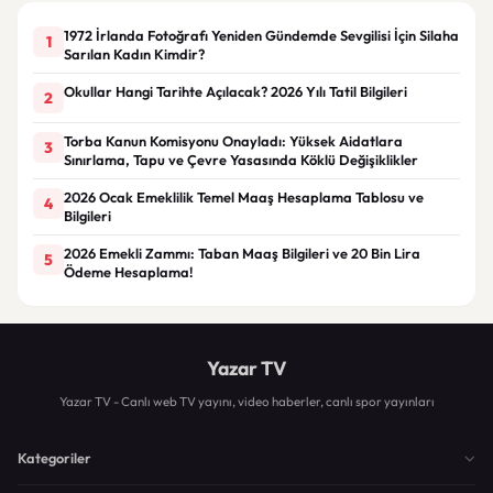
1972 İrlanda Fotoğrafı Yeniden Gündemde Sevgilisi İçin Silaha
1
Sarılan Kadın Kimdir?
Okullar Hangi Tarihte Açılacak? 2026 Yılı Tatil Bilgileri
2
Torba Kanun Komisyonu Onayladı: Yüksek Aidatlara
3
Sınırlama, Tapu ve Çevre Yasasında Köklü Değişiklikler
2026 Ocak Emeklilik Temel Maaş Hesaplama Tablosu ve
4
Bilgileri
2026 Emekli Zammı: Taban Maaş Bilgileri ve 20 Bin Lira
5
Ödeme Hesaplama!
Yazar TV
Yazar TV - Canlı web TV yayını, video haberler, canlı spor yayınları
Kategoriler