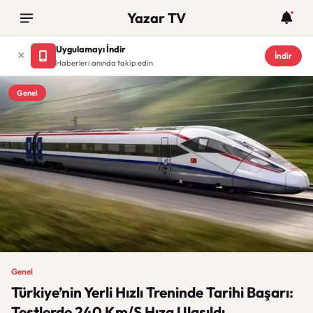
Yazar TV
Uygulamayı İndir
İndir
Haberleri anında takip edin
Genel
Genel
Türkiye’nin Yerli Hızlı Treninde Tarihi Başarı:
Testlerde 240 Km/S Hıza Ulaşıldı