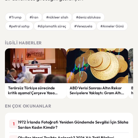
#Trump
#İran
#nükleer silah
#deniz ablukası
#petrol satışı
#diplomatik süreç
#Venezuela
#Anneler Günü
İLGILI HABERLER
Terörsüz Türkiye sürecinde
ABD Verisi Sonrası Altın Rekor
Bolu
kritik aşama! Çerçeve Yasa
Seviyelere Yaklaştı: Gram Altın
haya
teklifinde maddeler
6 Bin 700 TL Sınırında
yar
görüşülmeye başlandı
EN ÇOK OKUNANLAR
1972 İrlanda Fotoğrafı Yeniden Gündemde Sevgilisi İçin Silaha
1
Sarılan Kadın Kimdir?
Okullar Hangi Tarihte Açılacak? 2026 Yılı Tatil Bilgileri