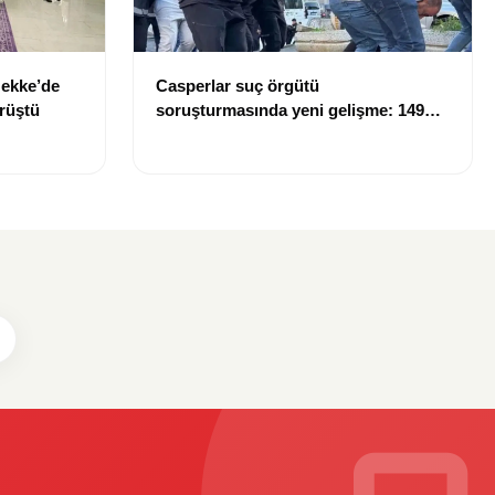
ekke’de
Casperlar suç örgütü
örüştü
soruşturmasında yeni gelişme: 149
şüpheli hakkında dava açıldı