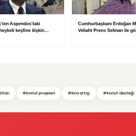
’ten Aspendos’taki
Cumhurbaşkanı Erdoğan M
eykeli keşfine ilişkin
Veliaht Prens Selman ile g
tları
#konut projeleri
#kira artışı
#konut desteği