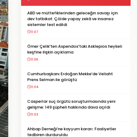
ABD ve müttefiklerinden geleceğin savaşı için
dev tatbikat: Çölde yapay zekâ ve insansız
sistemler test edildi
11:07
Ömer Çelik’ten Aspendos’taki Asklepios heykeli
keşfine ilişkin açıklama
11:06
Cumhurbaşkanı Erdoğan Mekke’de Veliaht
Prens Selman ile görüştü
11:04
Casperlar suç örgütü soruşturmasında yeni
gelişme: 149 şüpheli hakkında dava açıldı
11:03
Ahbap Derneği’ne kayyum kararı: Faaliyetler
tedbiren durduruldu