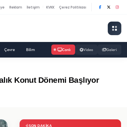
nye
Reklam
İletişim
KVKK
Çerez Politikası
|
Çevre
Bilim
Canlı
Video
Galeri
ralık Konut Dönemi Başlıyor
SON DAKIKA