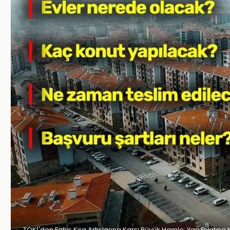
TOKİ'den Fahiş Kira Artışlarına Karşı Büyük Hamle: Yarı Fiyatına