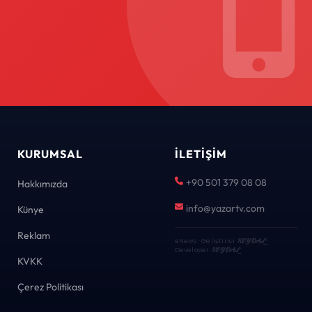
KURUMSAL
İLETIŞIM
+90 501 379 08 08
Hakkımızda
info@yazartv.com
Künye
Reklam
eNews · Geliştirici
KEYDAL
·
Developer
KEYDAL
KVKK
Çerez Politikası