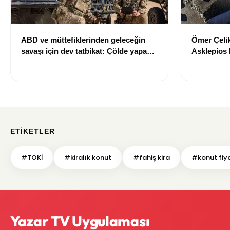
ABD ve müttefiklerinden geleceğin
Ömer Çelik
savaşı için dev tatbikat: Çölde yapay
Asklepios h
zekâ ve insansız sistemler test edildi
açıklama
ETIKETLER
#TOKİ
#kiralık konut
#fahiş kira
#konut fiya
Yazar TV Uygulaması