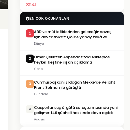
11:02
EN ÇOK OKUNANLAR
ABD ve müttefiklerinden geleceğin savaşı
1
için dev tatbikat: Çölde yapay zekâ ve
insansız sistemler test edildi
Dünya
Ömer Çelik’ten Aspendos’taki Asklepios
2
heykeli keşfine ilişkin açıklama
Genel
Cumhurbaşkanı Erdoğan Mekke’de Veliaht
3
Prens Selman ile görüştü
Gündem
Casperlar suç örgütü soruşturmasında yeni
4
gelişme: 149 şüpheli hakkında dava açıldı
Asayis