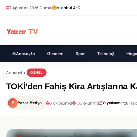
7 Ağustos 2026 Cuma
İstanbul 4°C
Yazar TV
Anasayfa
Gündem
Spor
Teknoloji
Maga
Anasayfa
GENEL
TOKİ'den Fahiş Kira Artışlarına 
5 dk okuma
185 okunma
28 Nisa
E
Yazar Medya
Yayınlanma: