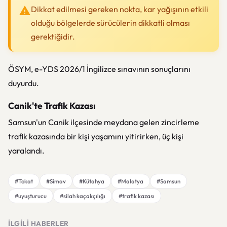
Dikkat edilmesi gereken nokta, kar yağışının etkili
olduğu bölgelerde sürücülerin dikkatli olması
gerektiğidir.
ÖSYM, e-YDS 2026/1 İngilizce sınavının sonuçlarını
duyurdu.
Canik'te Trafik Kazası
Samsun'un Canik ilçesinde meydana gelen zincirleme
trafik kazasında bir kişi yaşamını yitirirken, üç kişi
yaralandı.
#Tokat
#Simav
#Kütahya
#Malatya
#Samsun
#uyuşturucu
#silah kaçakçılığı
#trafik kazası
İLGILI HABERLER