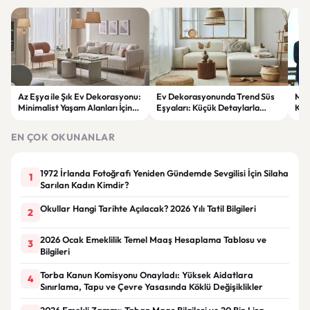
Az Eşya ile Şık Ev Dekorasyonu:
Ev Dekorasyonunda Trend Süs
Meh
Minimalist Yaşam Alanları İçin
Eşyaları: Küçük Detaylarla
Köy
İlham Veren Öneriler
Büyük Değişimler
mes
EN ÇOK OKUNANLAR
1972 İrlanda Fotoğrafı Yeniden Gündemde Sevgilisi İçin Silaha
1
Sarılan Kadın Kimdir?
Okullar Hangi Tarihte Açılacak? 2026 Yılı Tatil Bilgileri
2
2026 Ocak Emeklilik Temel Maaş Hesaplama Tablosu ve
3
Bilgileri
Torba Kanun Komisyonu Onayladı: Yüksek Aidatlara
4
Sınırlama, Tapu ve Çevre Yasasında Köklü Değişiklikler
2026 Emekli Zammı: Taban Maaş Bilgileri ve 20 Bin Lira