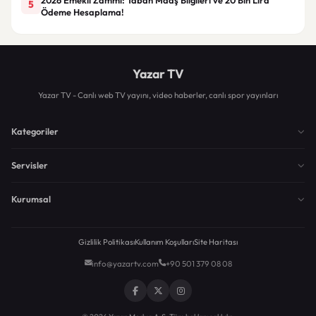
5
Ödeme Hesaplama!
Yazar TV
Yazar TV - Canlı web TV yayını, video haberler, canlı spor yayınları
Kategoriler
Servisler
Kurumsal
Gizlilik Politikası
Kullanım Koşulları
Site Haritası
info@yazartv.com
+90 501 379 08 08