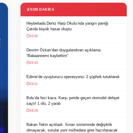
SON DAKIKA
Heybeliada Deniz Harp Okulu’nda yangın paniği:
Çatıda büyük hasar oluştu
19:35
Devrim Özkan’dan duygulandıran açıklama:
“Babaannemi kaybettim”
19:33
Edirne’de uyuşturucu operasyonu: 2 şüpheli tutuklandı
19:31
Bolu’da feci kaza: Karşı şeride geçen otomobil dehşet
saçtı! 1 ölü, 2 yaralı
19:28
Bakan Tekin açıkladı: Sınav sisteminde değişiklik
olmayacak, sorular yeni müfredata göre hazırlanacak