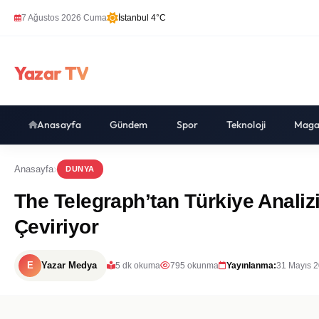
7 Ağustos 2026 Cuma
İstanbul 4°C
Yazar TV
Anasayfa
Gündem
Spor
Teknoloji
Maga
Anasayfa
DUNYA
The Telegraph’tan Türkiye Analiz
Çeviriyor
E
Yazar Medya
5 dk okuma
795 okunma
Yayınlanma:
31 Mayıs 2