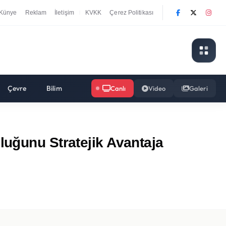
Künye
Reklam
İletişim
KVKK
Çerez Politikası
|
Çevre
Bilim
Canlı
Video
Galeri
luğunu Stratejik Avantaja