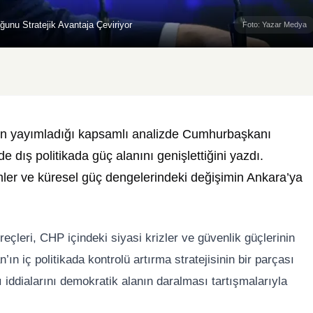
unu Stratejik Avantaja Çeviriyor
Foto: Yazar Medya
işkin yayımladığı kapsamlı analizde Cumhurbaşkanı
dış politikada güç alanını genişlettiğini yazdı.
mler ve küresel güç dengelerindeki değişimin Ankara’ya
eçleri, CHP içindeki siyasi krizler ve güvenlik güçlerinin
n iç politikada kontrolü artırma stratejisinin bir parçası
 iddialarını demokratik alanın daralması tartışmalarıyla