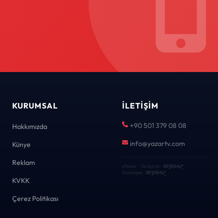
KURUMSAL
İLETIŞIM
+90 501 379 08 08
Hakkımızda
info@yazartv.com
Künye
Reklam
KEYDAL
eNews · Geliştirici
·
KEYDAL
Developer
KVKK
Çerez Politikası