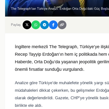
The Telegraph’tan Türkiye Analizi: Erdoğan Orta Doğu’daki Güç Boşluğ
Paylaş
İngiltere merkezli The Telegraph, Türkiye’ye il
Recep Tayyip Erdoğan’ın hem iç politikada hem de 
Haberde, Orta Doğu’da yaşanan jeopolitik gerili
önemli fırsatlar sunduğu vurgulandı.
Analize göre Türkiye’de muhalefete yönelik yargı sür
müdahaleleri dikkat çekerken, bu gelişmeler Erdoğan’ı
olarak değerlendirildi. Gazete, CHP’ye yönelik baskı
birlikte ele aldı.