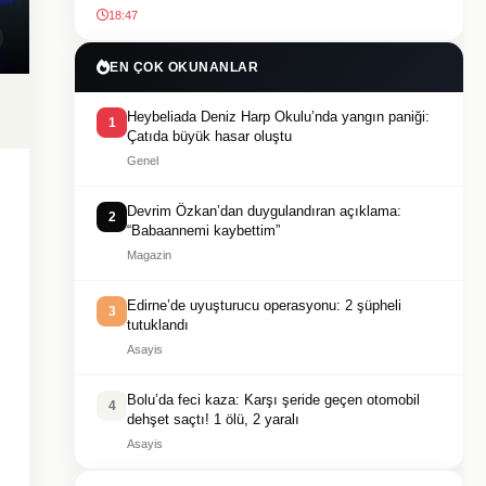
18:47
EN ÇOK OKUNANLAR
Heybeliada Deniz Harp Okulu’nda yangın paniği:
1
Çatıda büyük hasar oluştu
Genel
Devrim Özkan’dan duygulandıran açıklama:
2
“Babaannemi kaybettim”
Magazin
Edirne’de uyuşturucu operasyonu: 2 şüpheli
3
tutuklandı
Asayis
Bolu’da feci kaza: Karşı şeride geçen otomobil
4
dehşet saçtı! 1 ölü, 2 yaralı
Asayis