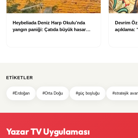
Heybeliada Deniz Harp Okulu’nda
Devrim Öz
yangın paniği: Çatıda büyük hasar
açıklama:
oluştu
ETIKETLER
#Erdoğan
#Orta Doğu
#güç boşluğu
#stratejik avan
Yazar TV Uygulaması