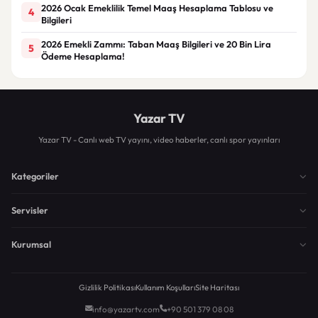
2026 Ocak Emeklilik Temel Maaş Hesaplama Tablosu ve
4
Bilgileri
2026 Emekli Zammı: Taban Maaş Bilgileri ve 20 Bin Lira
5
Ödeme Hesaplama!
Yazar TV
Yazar TV - Canlı web TV yayını, video haberler, canlı spor yayınları
Kategoriler
Servisler
Kurumsal
Gizlilik Politikası
Kullanım Koşulları
Site Haritası
info@yazartv.com
+90 501 379 08 08