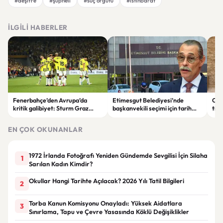
#deşifre
#şüpheli
#suç örgütü
#istihbarat
İLGILI HABERLER
Fenerbahçe’den Avrupa’da
Etimesgut Belediyesi’nde
Cum
kritik galibiyet: Sturm Graz
başkanvekili seçimi için tarih
timi
karşısında avantajı kaptı
belli oldu
“İm
piş
EN ÇOK OKUNANLAR
1972 İrlanda Fotoğrafı Yeniden Gündemde Sevgilisi İçin Silaha
1
Sarılan Kadın Kimdir?
Okullar Hangi Tarihte Açılacak? 2026 Yılı Tatil Bilgileri
2
Torba Kanun Komisyonu Onayladı: Yüksek Aidatlara
3
Sınırlama, Tapu ve Çevre Yasasında Köklü Değişiklikler