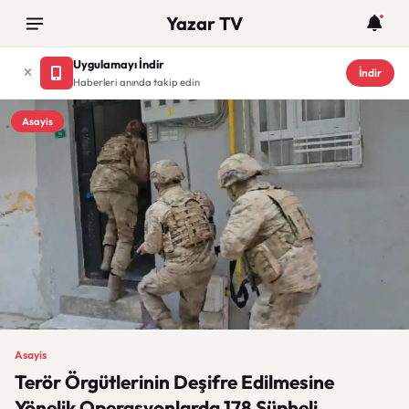
Yazar TV
Uygulamayı İndir
İndir
Haberleri anında takip edin
Asayis
Asayis
Terör Örgütlerinin Deşifre Edilmesine
Yönelik Operasyonlarda 178 Şüpheli