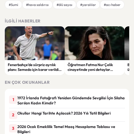
#Sumi
#hava saldırısı
#ölü sayısı
#yaralılar
#acı haber
İLGILI HABERLER
Fenerbahçe’de sürpriz ayrılık
Öğretmen Fatma Nur Çelik
Buga
planı: Semedo için karar verildi
cinayetinde yeni detaylar
üre
iddiası
ortaya çıktı: Saldırgan
öğrencinin geçmişi dikkat çekti
EN ÇOK OKUNANLAR
1972 İrlanda Fotoğrafı Yeniden Gündemde Sevgilisi İçin Silaha
1
Sarılan Kadın Kimdir?
Okullar Hangi Tarihte Açılacak? 2026 Yılı Tatil Bilgileri
2
2026 Ocak Emeklilik Temel Maaş Hesaplama Tablosu ve
3
Bilgileri