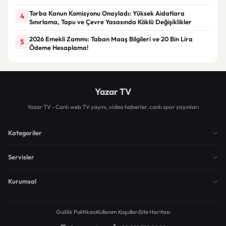
Torba Kanun Komisyonu Onayladı: Yüksek Aidatlara
4
Sınırlama, Tapu ve Çevre Yasasında Köklü Değişiklikler
2026 Emekli Zammı: Taban Maaş Bilgileri ve 20 Bin Lira
5
Ödeme Hesaplama!
Yazar TV
Yazar TV - Canlı web TV yayını, video haberler, canlı spor yayınları
Kategoriler
Servisler
Kurumsal
Gizlilik Politikası
Kullanım Koşulları
Site Haritası