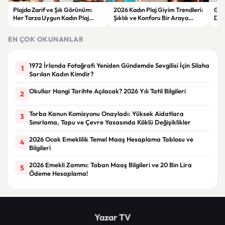
Plajda Zarif ve Şık Görünüm:
2026 Kadın Plaj Giyim Trendleri:
Güz
Her Tarza Uygun Kadın Plaj
Şıklık ve Konforu Bir Araya
Dön
Giyim Önerileri
Getiren Modeller
Bakı
Çöz
EN ÇOK OKUNANLAR
1972 İrlanda Fotoğrafı Yeniden Gündemde Sevgilisi İçin Silaha
1
Sarılan Kadın Kimdir?
Okullar Hangi Tarihte Açılacak? 2026 Yılı Tatil Bilgileri
2
Torba Kanun Komisyonu Onayladı: Yüksek Aidatlara
3
Sınırlama, Tapu ve Çevre Yasasında Köklü Değişiklikler
2026 Ocak Emeklilik Temel Maaş Hesaplama Tablosu ve
4
Bilgileri
2026 Emekli Zammı: Taban Maaş Bilgileri ve 20 Bin Lira
5
Ödeme Hesaplama!
Yazar TV