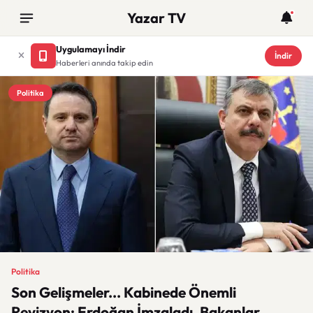
Yazar TV
Uygulamayı İndir
İndir
Haberleri anında takip edin
Politika
Politika
Son Gelişmeler... Kabinede Önemli
Revizyon: Erdoğan İmzaladı, Bakanlar