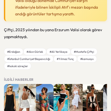
Valisi olduğu dönemde Cumhuriyet karşıtı
ifadeleriyle bilinen İskilipli Atıf'ı mezarı başında
andığı görüntüler tartışma yarattı.
Çiftçi, 2023 yılından bu yana Erzurum Valisi olarak görev
yapmaktaydı.
#Erdoğan
#Akın Gürlek
#Ali Yerlikaya
#Mustafa Çiftçi
#İstanbul Cumhuriyet Başsavcılığı
#Yılmaz Tunç
#kamuoyu
#hukuki süreçler
İLGILI HABERLER