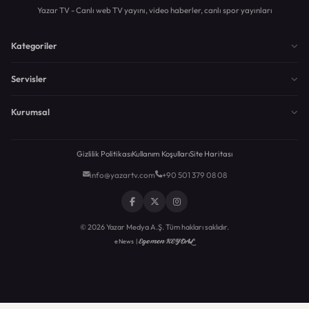
Yazar TV - Canlı web TV yayını, video haberler, canlı spor yayınları
Kategoriler
Servisler
Kurumsal
Gizlilik Politikası
Kullanım Koşulları
Site Haritası
info@yazartv.com
+90 501 379 08 08
© 2026 Yazar Medya A.Ş. Tüm hakları saklıdır.
Egemen KEYDAL
eNews |