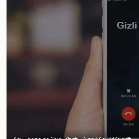
Sessiz Aramalara Dikkat: ‘Kimsiniz’ Demek Sesinizi Çalabilir