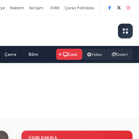
nye
Reklam
İletişim
KVKK
Çerez Politikası
|
Çevre
Bilim
Canlı
Video
Galeri
SON DAKIKA