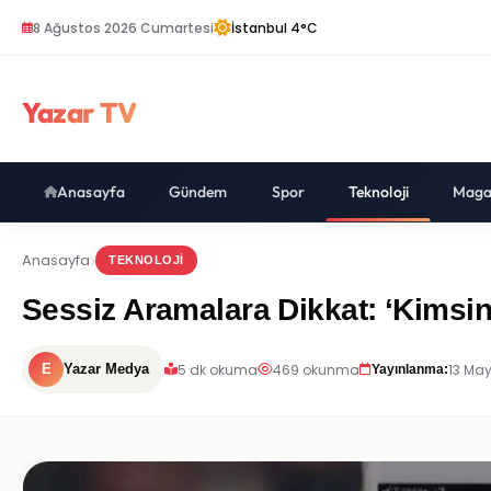
8 Ağustos 2026 Cumartesi
İstanbul 4°C
Yazar TV
Anasayfa
Gündem
Spor
Teknoloji
Maga
Anasayfa
TEKNOLOJI
Sessiz Aramalara Dikkat: ‘Kimsini
5 dk okuma
469 okunma
13 May
E
Yazar Medya
Yayınlanma: