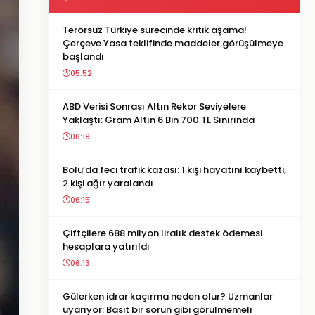
Terörsüz Türkiye sürecinde kritik aşama!
Çerçeve Yasa teklifinde maddeler görüşülmeye
başlandı
05:52
ABD Verisi Sonrası Altın Rekor Seviyelere
Yaklaştı: Gram Altın 6 Bin 700 TL Sınırında
06:19
Bolu’da feci trafik kazası: 1 kişi hayatını kaybetti,
2 kişi ağır yaralandı
06:15
Çiftçilere 688 milyon liralık destek ödemesi
hesaplara yatırıldı
06:13
Gülerken idrar kaçırma neden olur? Uzmanlar
uyarıyor: Basit bir sorun gibi görülmemeli