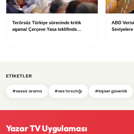
Terörsüz Türkiye sürecinde kritik
ABD Verisi
aşama! Çerçeve Yasa teklifinde
Seviyelere
maddeler görüşülmeye başlandı
700 TL Sın
ETIKETLER
#sessiz arama
#ses hırsızlığı
#kişisel güvenlik
Yazar TV Uygulaması