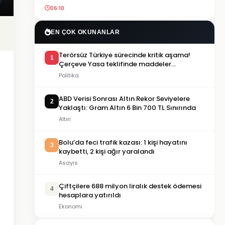
06:10
EN ÇOK OKUNANLAR
Terörsüz Türkiye sürecinde kritik aşama!
1
Çerçeve Yasa teklifinde maddeler
görüşülmeye başlandı
Politika
ABD Verisi Sonrası Altın Rekor Seviyelere
2
Yaklaştı: Gram Altın 6 Bin 700 TL Sınırında
Altin
Bolu’da feci trafik kazası: 1 kişi hayatını
3
kaybetti, 2 kişi ağır yaralandı
Asayis
Çiftçilere 688 milyon liralık destek ödemesi
4
hesaplara yatırıldı
Ekonomi