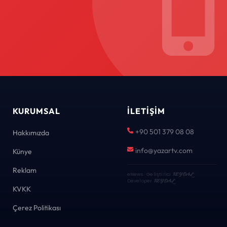
KURUMSAL
İLETIŞIM
+90 501 379 08 08
Hakkımızda
info@yazartv.com
Künye
Reklam
eNews · Geliştirici
KEYDAL
·
Developer
KEYDAL
KVKK
Çerez Politikası