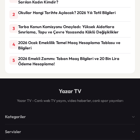
Sarılan Kadın Kimdir?
Okullar Hangi Tarihte Açılacak? 2026 Yılı Tatil Bilgileri
2
Torba Kanun Komisyonu Onayladı: Yüksek Aidatlara
3
Sınırlama, Tapu ve Çevre Yasasında Köklü Değişiklikler
2026 Ocak Emeklilik Temel Maaş Hesaplama Tablosu ve
4
Bilgileri
2026 Emekli Zammı: Taban Maaş Bilgileri ve 20 Bin Lira
5
Ödeme Hesaplama!
Yazar TV
Yazar TV - Canlı web TV yayını, video haberler, canlı spor yayınları
Kategoriler
Servisler