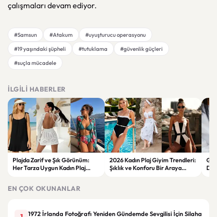
çalışmaları devam ediyor.
#Samsun
#Atakum
#uyuşturucu operasyonu
#19 yaşındaki şüpheli
#tutuklama
#güvenlik güçleri
#suçla mücadele
İLGILI HABERLER
Plajda Zarif ve Şık Görünüm:
2026 Kadın Plaj Giyim Trendleri:
Güz
Her Tarza Uygun Kadın Plaj
Şıklık ve Konforu Bir Araya
Dön
Giyim Önerileri
Getiren Modeller
Bakı
Çöz
EN ÇOK OKUNANLAR
1972 İrlanda Fotoğrafı Yeniden Gündemde Sevgilisi İçin Silaha
1