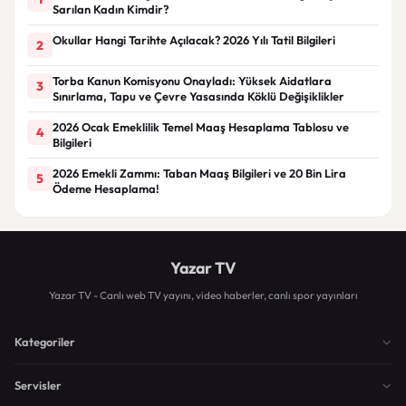
Sarılan Kadın Kimdir?
Okullar Hangi Tarihte Açılacak? 2026 Yılı Tatil Bilgileri
2
Torba Kanun Komisyonu Onayladı: Yüksek Aidatlara
3
Sınırlama, Tapu ve Çevre Yasasında Köklü Değişiklikler
2026 Ocak Emeklilik Temel Maaş Hesaplama Tablosu ve
4
Bilgileri
2026 Emekli Zammı: Taban Maaş Bilgileri ve 20 Bin Lira
5
Ödeme Hesaplama!
Yazar TV
Yazar TV - Canlı web TV yayını, video haberler, canlı spor yayınları
Kategoriler
Servisler