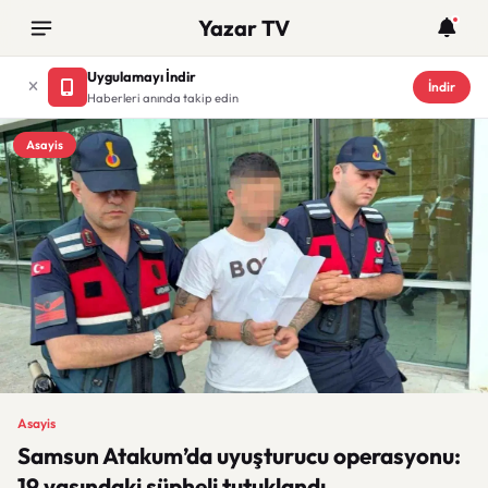
Yazar TV
Uygulamayı İndir
İndir
Haberleri anında takip edin
Asayis
Asayis
Samsun Atakum’da uyuşturucu operasyonu:
19 yaşındaki şüpheli tutuklandı