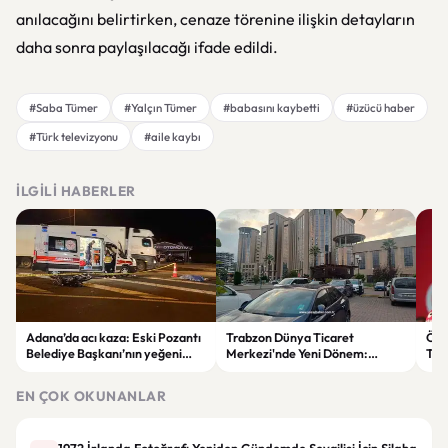
anılacağını belirtirken, cenaze törenine ilişkin detayların
daha sonra paylaşılacağı ifade edildi.
#Saba Tümer
#Yalçın Tümer
#babasını kaybetti
#üzücü haber
#Türk televizyonu
#aile kaybı
İLGILI HABERLER
Adana’da acı kaza: Eski Pozantı
Trabzon Dünya Ticaret
Özg
Belediye Başkanı’nın yeğeni
Merkezi'nde Yeni Dönem:
Tür
yaşamını yitirdi
Mahkeme Süreci Bitti,
tep
Trabzon'un Dev Projesi Ne
aykı
EN ÇOK OKUNANLAR
Zaman Tamamlanacak?
1972 İrlanda Fotoğrafı Yeniden Gündemde Sevgilisi İçin Silaha