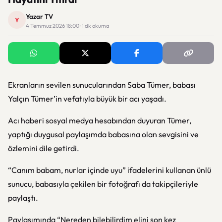
Yazar TV
Y
4 Temmuz 2026 18:00 · 1 dk okuma
Ekranların sevilen sunucularından
Saba Tümer
, babası
Yalçın Tümer’in vefatıyla büyük bir acı yaşadı.
Acı haberi sosyal medya hesabından duyuran Tümer,
yaptığı duygusal paylaşımda babasına olan sevgisini ve
özlemini dile getirdi.
“Canım babam, nurlar içinde uyu” ifadelerini kullanan ünlü
sunucu, babasıyla çekilen bir fotoğrafı da takipçileriyle
paylaştı.
Paylaşımında “Nereden bilebilirdim elini son kez