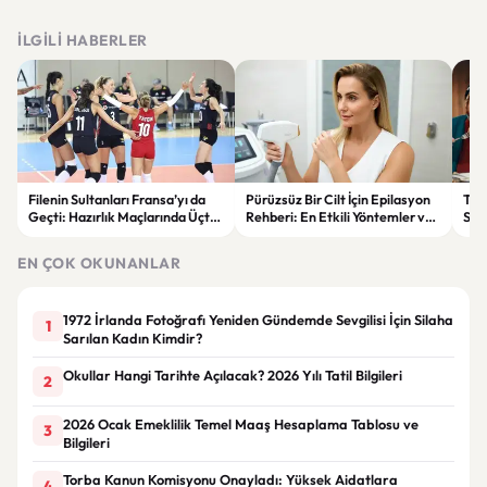
İLGILI HABERLER
Filenin Sultanları Fransa’yı da
Pürüzsüz Bir Cilt İçin Epilasyon
Tra
Geçti: Hazırlık Maçlarında Üçte
Rehberi: En Etkili Yöntemler ve
Sal
Üç Yaptı
Dikkat Edilmesi Gerekenler
Rüy
EN ÇOK OKUNANLAR
1972 İrlanda Fotoğrafı Yeniden Gündemde Sevgilisi İçin Silaha
1
Sarılan Kadın Kimdir?
Okullar Hangi Tarihte Açılacak? 2026 Yılı Tatil Bilgileri
2
2026 Ocak Emeklilik Temel Maaş Hesaplama Tablosu ve
3
Bilgileri
Torba Kanun Komisyonu Onayladı: Yüksek Aidatlara
4