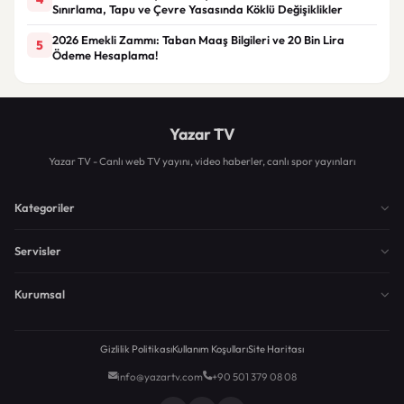
Sınırlama, Tapu ve Çevre Yasasında Köklü Değişiklikler
2026 Emekli Zammı: Taban Maaş Bilgileri ve 20 Bin Lira
5
Ödeme Hesaplama!
Yazar TV
Yazar TV - Canlı web TV yayını, video haberler, canlı spor yayınları
Kategoriler
Servisler
Kurumsal
Gizlilik Politikası
Kullanım Koşulları
Site Haritası
info@yazartv.com
+90 501 379 08 08