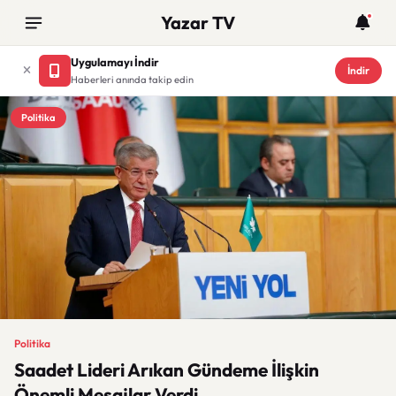
Yazar TV
Uygulamayı İndir
İndir
Haberleri anında takip edin
Politika
Politika
Saadet Lideri Arıkan Gündeme İlişkin
Önemli Mesajlar Verdi