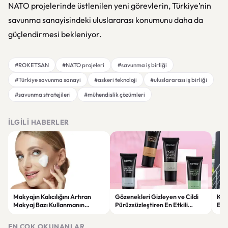
NATO projelerinde üstlenilen yeni görevlerin, Türkiye’nin
savunma sanayisindeki uluslararası konumunu daha da
güçlendirmesi bekleniyor.
#ROKETSAN
#NATO projeleri
#savunma iş birliği
#Türkiye savunma sanayi
#askeri teknoloji
#uluslararası iş birliği
#savunma stratejileri
#mühendislik çözümleri
İLGILI HABERLER
Makyajın Kalıcılığını Artıran
Gözenekleri Gizleyen ve Cildi
Koc
Makyaj Bazı Kullanmanın
Pürüzsüzleştiren En Etkili
Esk
Faydaları
Makyaj Bazı Önerileri
EN ÇOK OKUNANLAR