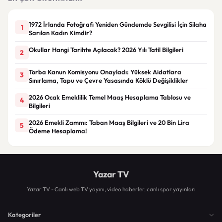
1972 İrlanda Fotoğrafı Yeniden Gündemde Sevgilisi İçin Silaha
1
Sarılan Kadın Kimdir?
Okullar Hangi Tarihte Açılacak? 2026 Yılı Tatil Bilgileri
2
Torba Kanun Komisyonu Onayladı: Yüksek Aidatlara
3
Sınırlama, Tapu ve Çevre Yasasında Köklü Değişiklikler
2026 Ocak Emeklilik Temel Maaş Hesaplama Tablosu ve
4
Bilgileri
2026 Emekli Zammı: Taban Maaş Bilgileri ve 20 Bin Lira
5
Ödeme Hesaplama!
Yazar TV
Yazar TV - Canlı web TV yayını, video haberler, canlı spor yayınları
Kategoriler