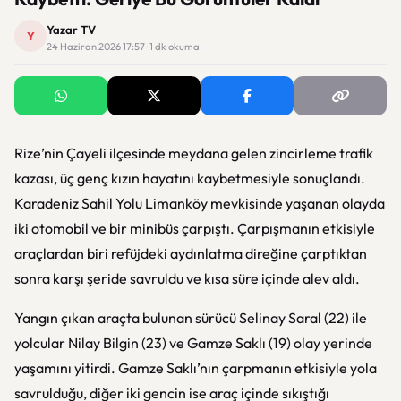
Yazar TV
Y
24 Haziran 2026 17:57 · 1 dk okuma
Rize’nin Çayeli ilçesinde meydana gelen zincirleme trafik
kazası, üç genç kızın hayatını kaybetmesiyle sonuçlandı.
Karadeniz Sahil Yolu Limanköy mevkisinde yaşanan olayda
iki otomobil ve bir minibüs çarpıştı. Çarpışmanın etkisiyle
araçlardan biri refüjdeki aydınlatma direğine çarptıktan
sonra karşı şeride savruldu ve kısa süre içinde alev aldı.
Yangın çıkan araçta bulunan sürücü Selinay Saral (22) ile
yolcular Nilay Bilgin (23) ve Gamze Saklı (19) olay yerinde
yaşamını yitirdi. Gamze Saklı’nın çarpmanın etkisiyle yola
savrulduğu, diğer iki gencin ise araç içinde sıkıştığı