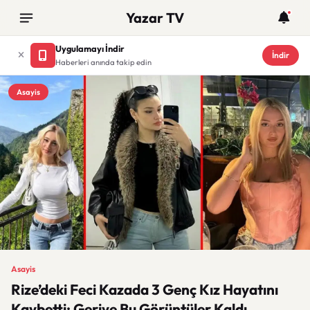
Yazar TV
Uygulamayı İndir
İndir
Haberleri anında takip edin
Asayis
Asayis
Rize’deki Feci Kazada 3 Genç Kız Hayatını
Kaybetti: Geriye Bu Görüntüler Kaldı