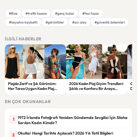
#Rize
#trafik kazası
#genç kızlar
#feci kaza
#hayatını kaybetti
#görüntüler
#acı olay
#güvenlik önlemleri
İLGILI HABERLER
Plajda Zarif ve Şık Görünüm:
2026 Kadın Plaj Giyim Trendleri:
Güz
Her Tarza Uygun Kadın Plaj
Şıklık ve Konforu Bir Araya
Dön
Giyim Önerileri
Getiren Modeller
Bakı
Çöz
EN ÇOK OKUNANLAR
1972 İrlanda Fotoğrafı Yeniden Gündemde Sevgilisi İçin Silaha
1
Sarılan Kadın Kimdir?
Okullar Hangi Tarihte Açılacak? 2026 Yılı Tatil Bilgileri
2