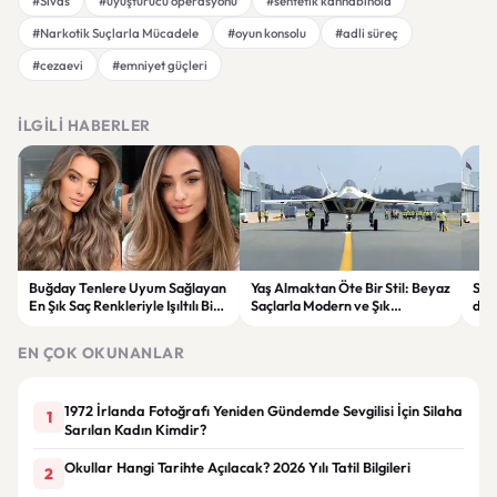
#Sivas
#uyuşturucu operasyonu
#sentetik kannabinoid
#Narkotik Suçlarla Mücadele
#oyun konsolu
#adli süreç
#cezaevi
#emniyet güçleri
İLGILI HABERLER
Buğday Tenlere Uyum Sağlayan
Yaş Almaktan Öte Bir Stil: Beyaz
Sav
En Şık Saç Renkleriyle Işıltılı Bir
Saçlarla Modern ve Şık
döne
Görünüm
Görünüm Önerileri
çatı
EN ÇOK OKUNANLAR
1972 İrlanda Fotoğrafı Yeniden Gündemde Sevgilisi İçin Silaha
1
Sarılan Kadın Kimdir?
Okullar Hangi Tarihte Açılacak? 2026 Yılı Tatil Bilgileri
2