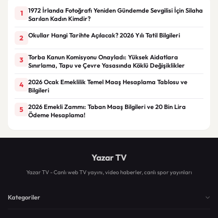
1972 İrlanda Fotoğrafı Yeniden Gündemde Sevgilisi İçin Silaha
1
Sarılan Kadın Kimdir?
Okullar Hangi Tarihte Açılacak? 2026 Yılı Tatil Bilgileri
2
Torba Kanun Komisyonu Onayladı: Yüksek Aidatlara
3
Sınırlama, Tapu ve Çevre Yasasında Köklü Değişiklikler
2026 Ocak Emeklilik Temel Maaş Hesaplama Tablosu ve
4
Bilgileri
2026 Emekli Zammı: Taban Maaş Bilgileri ve 20 Bin Lira
5
Ödeme Hesaplama!
Yazar TV
Yazar TV - Canlı web TV yayını, video haberler, canlı spor yayınları
Kategoriler