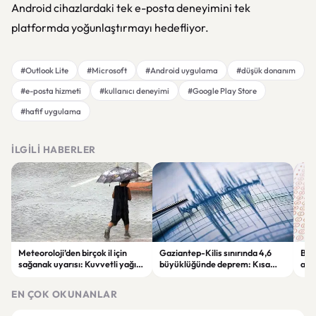
Android cihazlardaki tek e-posta deneyimini tek
platformda yoğunlaştırmayı hedefliyor.
#Outlook Lite
#Microsoft
#Android uygulama
#düşük donanım
#e-posta hizmeti
#kullanıcı deneyimi
#Google Play Store
#hafif uygulama
İLGILI HABERLER
Meteoroloji’den birçok il için
Gaziantep-Kilis sınırında 4,6
Bak
sağanak uyarısı: Kuvvetli yağış
büyüklüğünde deprem: Kısa
açı
ve rüzgâra dikkat
süreli panik yaşandı
değ
müf
EN ÇOK OKUNANLAR