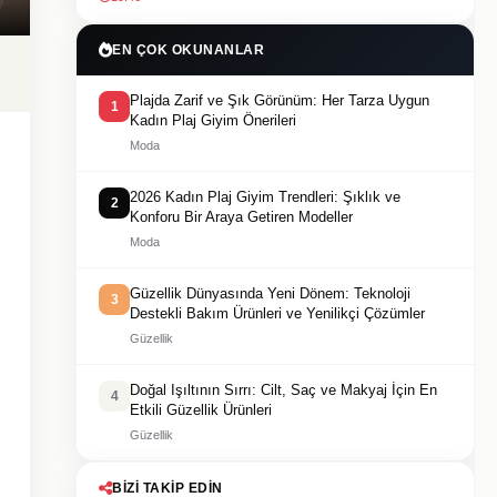
EN ÇOK OKUNANLAR
Plajda Zarif ve Şık Görünüm: Her Tarza Uygun
1
Kadın Plaj Giyim Önerileri
Moda
2026 Kadın Plaj Giyim Trendleri: Şıklık ve
2
Konforu Bir Araya Getiren Modeller
Moda
Güzellik Dünyasında Yeni Dönem: Teknoloji
3
Destekli Bakım Ürünleri ve Yenilikçi Çözümler
Güzellik
Doğal Işıltının Sırrı: Cilt, Saç ve Makyaj İçin En
4
Etkili Güzellik Ürünleri
Güzellik
BIZI TAKIP EDIN