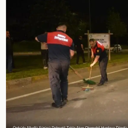
Ordu’da Alkollü Sürücü Dehşeti! Takla Atan Otomobil Hurdaya Döndü: 