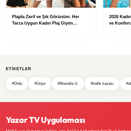
Plajda Zarif ve Şık Görünüm: Her
2026 Kadın 
Tarza Uygun Kadın Plaj Giyim
ve Konforu
Önerileri
Modeller
ETIKETLER
#Ordu
#Ünye
#Mustafa U.
#trafik kazası
#a
Yazar TV Uygulaması
Mobil uygulamamızı indirin, son dakika haberlerinden ilk siz haber