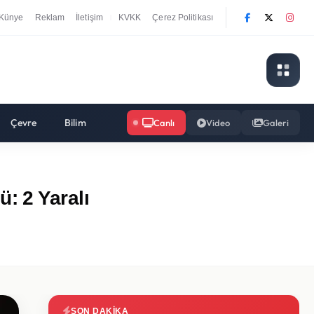
Künye
Reklam
İletişim
KVKK
Çerez Politikası
|
Çevre
Bilim
Canlı
Video
Galeri
: 2 Yaralı
SON DAKIKA