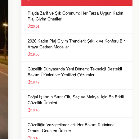
Plajda Zarif ve Şık Görünüm: Her Tarza Uygun Kadın
Plaj Giyim Önerileri
20:01
2026 Kadın Plaj Giyim Trendleri: Şıklık ve Konforu Bir
Araya Getiren Modeller
19:56
Güzellik Dünyasında Yeni Dönem: Teknoloji Destekli
Bakım Ürünleri ve Yenilikçi Çözümler
19:49
Doğal Işıltının Sırrı: Cilt, Saç ve Makyaj İçin En Etkili
Güzellik Ürünleri
19:48
Güzelliğin Vazgeçilmezleri: Her Bakım Rutininde
Olması Gereken Ürünler
19:46