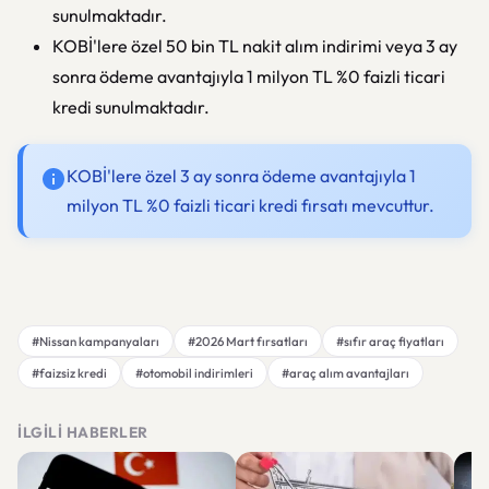
sunulmaktadır.
KOBİ'lere özel 50 bin TL nakit alım indirimi veya 3 ay
sonra ödeme avantajıyla 1 milyon TL %0 faizli ticari
kredi sunulmaktadır.
KOBİ'lere özel 3 ay sonra ödeme avantajıyla 1
milyon TL %0 faizli ticari kredi fırsatı mevcuttur.
#Nissan kampanyaları
#2026 Mart fırsatları
#sıfır araç fiyatları
#faizsiz kredi
#otomobil indirimleri
#araç alım avantajları
İLGILI HABERLER