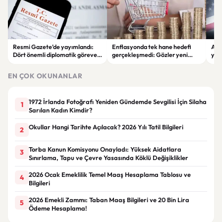
Resmi Gazete’de yayımlandı:
Enflasyonda tek hane hedefi
ABD
Dört önemli diplomatik göreve
gerçekleşmedi: Gözler yeni
yapa
yeni büyükelçiler atandı
ekonomi adımlarında
ett
kal
EN ÇOK OKUNANLAR
1972 İrlanda Fotoğrafı Yeniden Gündemde Sevgilisi İçin Silaha
1
Sarılan Kadın Kimdir?
Okullar Hangi Tarihte Açılacak? 2026 Yılı Tatil Bilgileri
2
Torba Kanun Komisyonu Onayladı: Yüksek Aidatlara
3
Sınırlama, Tapu ve Çevre Yasasında Köklü Değişiklikler
2026 Ocak Emeklilik Temel Maaş Hesaplama Tablosu ve
4
Bilgileri
2026 Emekli Zammı: Taban Maaş Bilgileri ve 20 Bin Lira
5
Ödeme Hesaplama!