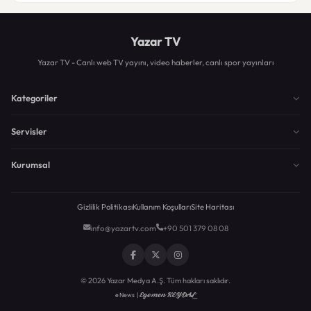
Yazar TV
Yazar TV - Canlı web TV yayını, video haberler, canlı spor yayınları
Kategoriler
Servisler
Kurumsal
Gizlilik Politikası
Kullanım Koşulları
Site Haritası
info@yazartv.com
+90 501 379 08 08
© 2026 Yazar Medya A.Ş. Tüm hakları saklıdır.
Egemen KEYDAL
eNews |