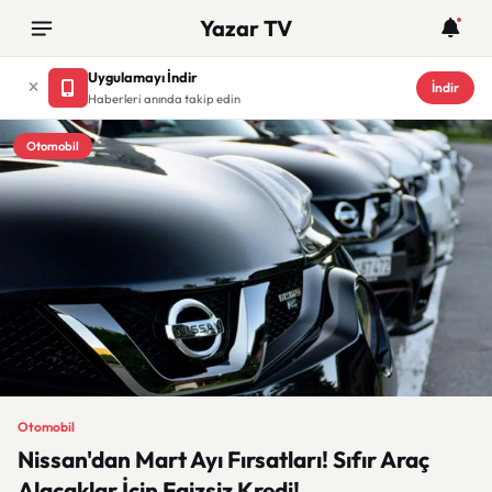
Yazar TV
Uygulamayı İndir
İndir
Haberleri anında takip edin
Otomobil
Otomobil
Nissan'dan Mart Ayı Fırsatları! Sıfır Araç
Alacaklar İçin Faizsiz Kredi!