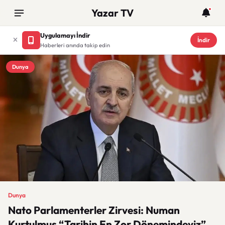
Yazar TV
Uygulamayı İndir
İndir
Haberleri anında takip edin
Dunya
Dunya
Nato Parlamenterler Zirvesi: Numan
Kurtulmuş “Tarihin En Zor Dönemindeyiz”