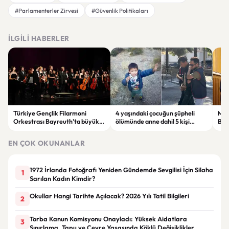
#Parlamenterler Zirvesi
#Güvenlik Politikaları
İLGILI HABERLER
Türkiye Gençlik Filarmoni
4 yaşındaki çocuğun şüpheli
Müs
Orkestrası Bayreuth’ta büyük
ölümünde anne dahil 5 kişi
Balı
beğeni topladı
gözaltına alındı
“He
sus
EN ÇOK OKUNANLAR
1972 İrlanda Fotoğrafı Yeniden Gündemde Sevgilisi İçin Silaha
1
Sarılan Kadın Kimdir?
Okullar Hangi Tarihte Açılacak? 2026 Yılı Tatil Bilgileri
2
Torba Kanun Komisyonu Onayladı: Yüksek Aidatlara
3
Sınırlama, Tapu ve Çevre Yasasında Köklü Değişiklikler