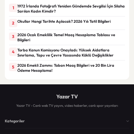
1972 İrlanda Fotoğrafı Yeniden Gündemde Sevgilisi İçin Silaha
1
Sarılan Kadın Kimdir?
Okullar Hangi Tarihte Açılacak? 2026 Yılı Tatil Bilgileri
2
2026 Ocak Emeklilik Temel Maaş Hesaplama Tablosu ve
3
Bilgileri
Torba Kanun Komisyonu Onayladı: Yüksek Aidatlara
4
Sınırlama, Tapu ve Çevre Yasasında Köklü Değişiklikler
2026 Emekli Zammı: Taban Maaş Bilgileri ve 20 Bin Lira
5
Ödeme Hesaplama!
Yazar TV
Yazar TV - Canlı web TV yayını, video haberler, canlı spor yayınları
Kategoriler