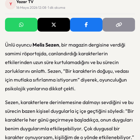
Yazar TV
Y
16 Mayıs 2026 12:08 · 1 dk okuma
Ünlü oyuncu
Melis Sezen
, bir magazin dergisine verdiği
samimi röportajda, canlandırdığı karakterlerin
etkilerinden uzun süre kurtulamadığını ve bu sürecin
zorluklarını anlattı. Sezen, “Bir karakterin doğuşu, vedası
için mutlaka sıfırlanma istiyorum” diyerek, oyunculuğun
psikolojik yanlarına dikkat çekti.
Sezen, karakterlere derinlemesine dalmayı sevdiğini ve bu
sürecin bazen kişisel duygularla iç içe geçtiğini söyledi: “Bir
karakterle her günü geçirmeye başladıkça, onun duyguları
benim duygularımla etkileşebiliyor. Çok duygusal bir
karakter oynuyorsam, kişiliğim de o yönde etkilenebiliyor.”