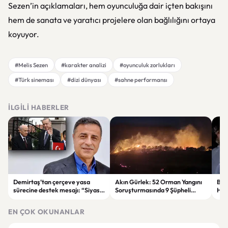
Sezen’in açıklamaları, hem oyunculuğa dair içten bakışını
hem de sanata ve yaratıcı projelere olan bağlılığını ortaya
koyuyor.
#Melis Sezen
#karakter analizi
#oyunculuk zorlukları
#Türk sineması
#dizi dünyası
#sahne performansı
İLGILI HABERLER
Demirtaş’tan çerçeve yasa
Akın Gürlek: 52 Orman Yangını
Bur
sürecine destek mesajı: “Siyasi
Soruşturmasında 9 Şüpheli
Hakk
irade ortaya konuldu.”
Tutuklandı
Det
EN ÇOK OKUNANLAR