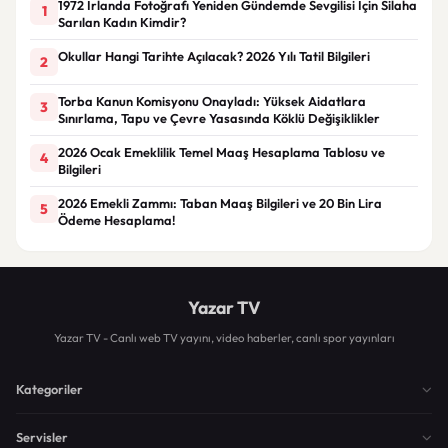
1972 İrlanda Fotoğrafı Yeniden Gündemde Sevgilisi İçin Silaha
1
Sarılan Kadın Kimdir?
Okullar Hangi Tarihte Açılacak? 2026 Yılı Tatil Bilgileri
2
Torba Kanun Komisyonu Onayladı: Yüksek Aidatlara
3
Sınırlama, Tapu ve Çevre Yasasında Köklü Değişiklikler
2026 Ocak Emeklilik Temel Maaş Hesaplama Tablosu ve
4
Bilgileri
2026 Emekli Zammı: Taban Maaş Bilgileri ve 20 Bin Lira
5
Ödeme Hesaplama!
Yazar TV
Yazar TV - Canlı web TV yayını, video haberler, canlı spor yayınları
Kategoriler
Servisler