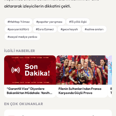
aktararak izleyicilerin dikkatini çekti.
#Mehtap Yılmaz
#popstar yarışması
#15 yıllık ilişki
#pavyon kültürü
#Esra Ezmeci
#gece hayatı
#sahne anıları
#sosyal medya yankısı
İLGILI HABERLER
“Garantili Vize” Diyenlere
Filenin Sultanları’ndan Fransa
Bak
Bakanlıktan Müdahale: Yanıltıcı
Karşısında Güçlü Prova
Tür
Reklamlara Durdurma Kararı
yıll
sağ
EN ÇOK OKUNANLAR