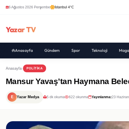
6 Ağustos 2026 Perşembe
İstanbul 4°C
Yazar TV
Anasayfa
Gündem
Spor
Teknoloji
Maga
Anasayfa
POLITIKA
Mansur Yavaş’tan Haymana Beledi
E
Yazar Medya
5 dk okuma
622 okunma
Yayınlanma:
23 Haziran