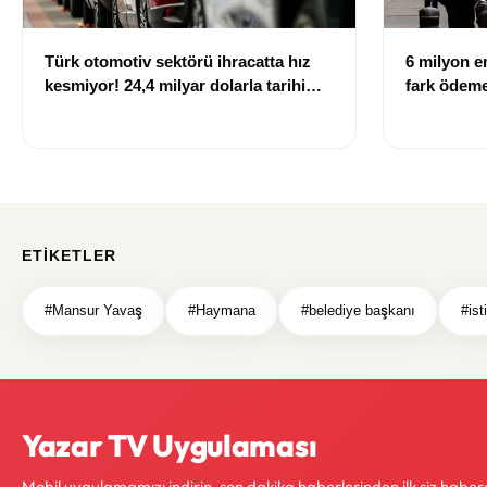
Türk otomotiv sektörü ihracatta hız
6 milyon em
kesmiyor! 24,4 milyar dolarla tarihi
fark ödemel
rekor
ETIKETLER
#Mansur Yavaş
#Haymana
#belediye başkanı
#ist
Yazar TV Uygulaması
Mobil uygulamamızı indirin, son dakika haberlerinden ilk siz haber