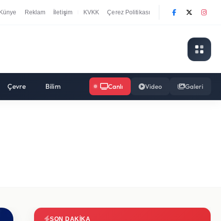
Künye
Reklam
İletişim
KVKK
Çerez Politikası
|
Çevre
Bilim
Canlı
Video
Galeri
SON DAKIKA