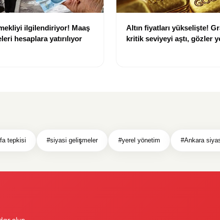
ekliyi ilgilendiriyor! Maaş
Altın fiyatları yükselişte! G
eri hesaplara yatırılıyor
kritik seviyeyi aştı, gözler y
hedeflerde
ifa tepkisi
#siyasi gelişmeler
#yerel yönetim
#Ankara siyas
dar olun.