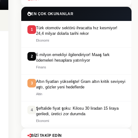
EN ÇOK OKUNANLAR
Türk otomotiv sektörü ihracatta hız kesmiyor!
1
24,4 milyar dolarla tarihi rekor
Ekonomi
6 milyon emekliyi ilgilendiriyor! Maaş fark
2
ödemeleri hesaplara yatırılıyor
Finans
Altın fiyatları yükselişte! Gram altın kritik seviyeyi
3
aştı, gözler yeni hedeflerde
Altin
Şeftalide fiyat şoku: Kilosu 30 liradan 15 liraya
4
geriledi, üretici zor durumda
Ekonomi
BIZI TAKIP EDIN