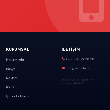
KURUMSAL
İLETIŞIM
+90 501 379 08 08
Hakkımızda
info@yazartv.com
Künye
Reklam
KEYDAL
eNews · Geliştirici
·
KEYDAL
Developer
KVKK
Çerez Politikası