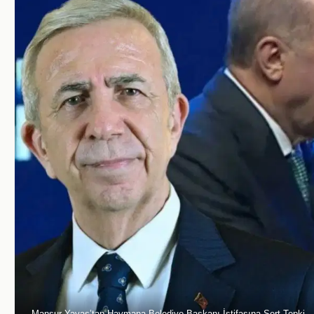
Mansur Yavaş’tan Haymana Belediye Başkanı İstifasına Sert Tepki