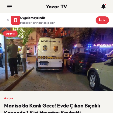
Yazar TV
Uygulamayı İndir
İndir
Haberleri anında takip edin
Asayis
Asayis
Manisa’da Kanlı Gece! Evde Çıkan Bıçaklı
Kavgada 1 Kişi Hayatını Kaybetti