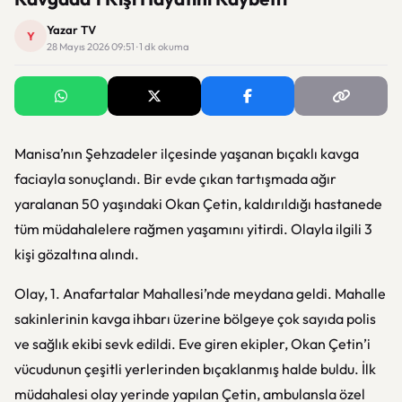
Yazar TV
Y
28 Mayıs 2026 09:51 · 1 dk okuma
Manisa’nın
Şehzadeler
ilçesinde yaşanan bıçaklı kavga
faciayla sonuçlandı. Bir evde çıkan tartışmada ağır
yaralanan 50 yaşındaki Okan Çetin, kaldırıldığı hastanede
tüm müdahalelere rağmen yaşamını yitirdi. Olayla ilgili 3
kişi gözaltına alındı.
Olay, 1. Anafartalar Mahallesi’nde meydana geldi. Mahalle
sakinlerinin kavga ihbarı üzerine bölgeye çok sayıda polis
ve sağlık ekibi sevk edildi. Eve giren ekipler, Okan Çetin’i
vücudunun çeşitli yerlerinden bıçaklanmış halde buldu. İlk
müdahalesi olay yerinde yapılan Çetin, ambulansla özel