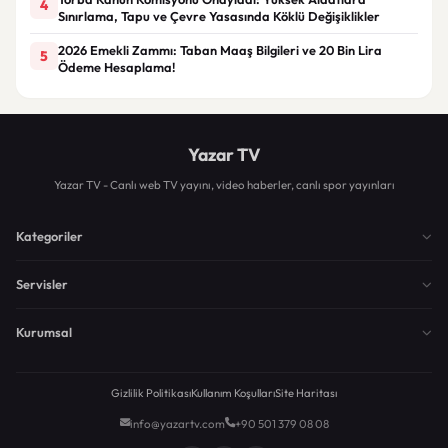
4
Sınırlama, Tapu ve Çevre Yasasında Köklü Değişiklikler
2026 Emekli Zammı: Taban Maaş Bilgileri ve 20 Bin Lira
5
Ödeme Hesaplama!
Yazar TV
Yazar TV - Canlı web TV yayını, video haberler, canlı spor yayınları
Kategoriler
Servisler
Kurumsal
Gizlilik Politikası
Kullanım Koşulları
Site Haritası
info@yazartv.com
+90 501 379 08 08