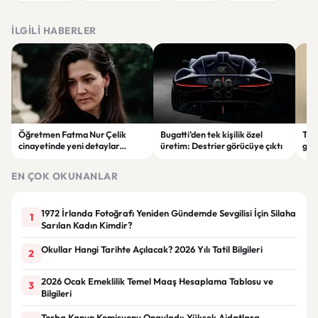
İLGILI HABERLER
Öğretmen Fatma Nur Çelik
Bugatti’den tek kişilik özel
Tür
cinayetinde yeni detaylar
üretim: Destrier görücüye çıktı
göre
ortaya çıktı: Saldırgan
ata
öğrencinin geçmişi dikkat çekti
EN ÇOK OKUNANLAR
1972 İrlanda Fotoğrafı Yeniden Gündemde Sevgilisi İçin Silaha
1
Sarılan Kadın Kimdir?
Okullar Hangi Tarihte Açılacak? 2026 Yılı Tatil Bilgileri
2
2026 Ocak Emeklilik Temel Maaş Hesaplama Tablosu ve
3
Bilgileri
Torba Kanun Komisyonu Onayladı: Yüksek Aidatlara