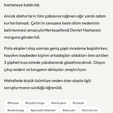
hastaneye kaldırıldı.
Ancak doktorların tüm çabasına rağmen ağır yaralı adam
kurtarılamadı. Çetin’in cenazesi kesin ölüm nedeninin
belirlenmesi amacıyla
Merkezefendi Devlet Hastanesi
morguna gönderildi.
Polis ekipleri olay sonrası geniş çaplı inceleme başlatırken,
hayatını kaybeden kişinin arkadaşları oldukları öne sürülen
3 şüpheli kısa sürede yakalanarak gözaltına alındı. Olayın
çıkış nedeni ve kavganın detayları araştırılıyor.
Mahallede büyük üzüntüye neden olan olayla ilgili
soruşturmanın sürdüğü öğrenildi.
#Manisa
#bıçaklı kavga
#kanlı gece
#cinayet
#evde kavga
#güvenlik önlemleri
#olay yeri
#acil durum