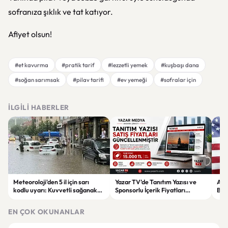
sofranıza şıklık ve tat katıyor.
Afiyet olsun!
#et kavurma
#pratik tarif
#lezzetli yemek
#kuşbaşı dana
#soğan sarımsak
#pilav tarifi
#ev yemeği
#sofralar için
İLGILI HABERLER
Meteoroloji'den 5 il için sarı
Yazar TV’de Tanıtım Yazısı ve
ABD
kodlu uyarı: Kuvvetli sağanak
Sponsorlu İçerik Fiyatları
Boğ
ve fırtına geliyor
Güncellendi: Yeni Fiyat 15 Bin TL
iht
EN ÇOK OKUNANLAR