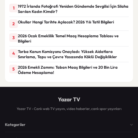
1972 İrlanda Fotoğrafı Yeniden Gündemde Sevgilisi İçin Silaha
1
Sarılan Kadın Kimdir?
Okullar Hangi Tarihte Açılacak? 2026 Yılı Tatil Bilgileri
2
2026 Ocak Emeklilik Temel Maaş Hesaplama Tablosu ve
3
Bilgileri
Torba Kanun Komisyonu Onayladı: Yüksek Aidatlara
4
Sınırlama, Tapu ve Çevre Yasasında Köklü Değişiklikler
2026 Emekli Zammı: Taban Maaş Bilgileri ve 20 Bin Lira
5
Ödeme Hesaplama!
Yazar TV
Yazar TV - Canlı web TV yayını, video haberler, canlı spor yayınları
Kategoriler