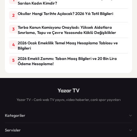
Sarılan Kadın Kimdir?
Okullar Hangi Tarihte Açılacak? 2026 Yılı Tatil Bilgileri
2
Torba Kanun Komisyonu Onayladı: Yüksek Aidatlara
3
Sınırlama, Tapu ve Çevre Yasasında Köklü Değişiklikler
2026 Ocak Emeklilik Temel Maaş Hesaplama Tablosu ve
4
Bilgileri
2026 Emekli Zammı: Taban Maaş Bilgileri ve 20 Bin Lira
5
Ödeme Hesaplama!
Yazar TV
Yazar TV - Canlı web TV yayını, video haberler, canlı spor yayınları
Kategoriler
Servisler