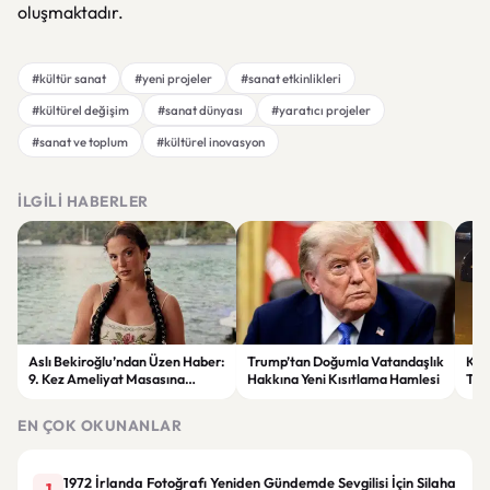
oluşmaktadır.
#kültür sanat
#yeni projeler
#sanat etkinlikleri
#kültürel değişim
#sanat dünyası
#yaratıcı projeler
#sanat ve toplum
#kültürel inovasyon
İLGILI HABERLER
Aslı Bekiroğlu’ndan Üzen Haber:
Trump’tan Doğumla Vatandaşlık
Kay
9. Kez Ameliyat Masasına
Hakkına Yeni Kısıtlama Hamlesi
Tar
Yatacak
EN ÇOK OKUNANLAR
1972 İrlanda Fotoğrafı Yeniden Gündemde Sevgilisi İçin Silaha
1