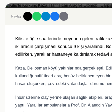
Kilis’te Korkunç Kaza: Hafif Ticari Araç ve Otomobil Çarpıştı, 9 Kişi 
Paylaş
Kilis’te öğle saatlerinde meydana gelen trafik k
iki aracın çarpışması sonucu 9 kişi yaralandı. Bö
edilirken, yaralılar hastaneye kaldırılarak tedavi a
Kaza, Deliosman köyü yakınlarında gerçekleşti. Edini
kullandığı hafif ticari araç henüz belirlenemeyen bi
hasar oluşurken, çevredeki vatandaşlar durumu hemen
İhbar üzerine olay yerine ulaşan sağlık ekipleri, ara
yaptı. Yaralılar ambulanslarla Prof. Dr. Alaeddin Y