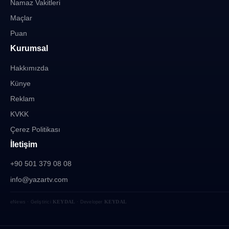
Namaz Vakitleri
Maçlar
Puan
Kurumsal
Hakkımızda
Künye
Reklam
KVKK
Çerez Politikası
İletişim
+90 501 379 08 08
info@yazartv.com
KEYDAL
KEYDAL
eNews · Geliştirici
· Developer