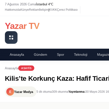
7 Ağustos 2026 Cuma
İstanbul 4°C
|
Hakkımızda
Künye
Reklam
İletişim
KVKK
Çerez Politikası
Yazar TV
Anasayfa
Gündem
Spor
Teknoloji
Magazi
Anasayfa
ASAYIS
Kilis’te Korkunç Kaza: Hafif Ticar
E
Yazar Medya
5 dk okuma
309 okunma
Yayınlanma:
30 Mayıs 2026 16