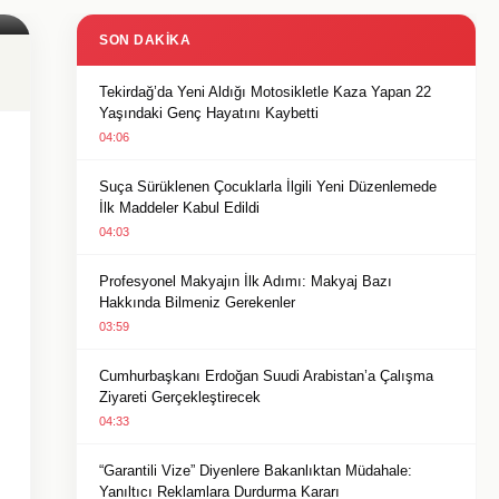
SON DAKIKA
Tekirdağ’da Yeni Aldığı Motosikletle Kaza Yapan 22
Yaşındaki Genç Hayatını Kaybetti
04:06
Suça Sürüklenen Çocuklarla İlgili Yeni Düzenlemede
İlk Maddeler Kabul Edildi
04:03
Profesyonel Makyajın İlk Adımı: Makyaj Bazı
Hakkında Bilmeniz Gerekenler
03:59
Cumhurbaşkanı Erdoğan Suudi Arabistan’a Çalışma
Ziyareti Gerçekleştirecek
04:33
“Garantili Vize” Diyenlere Bakanlıktan Müdahale:
Yanıltıcı Reklamlara Durdurma Kararı