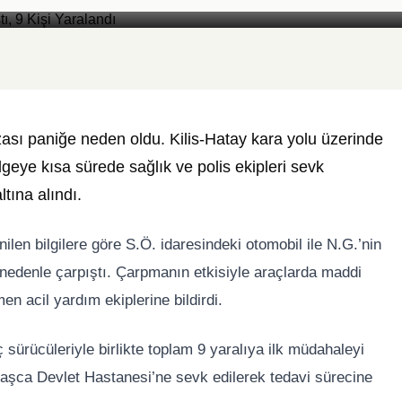
Yaralandı
Foto: Yazar Medya
azası paniğe neden oldu. Kilis-Hatay kara yolu üzerinde
lgeye kısa sürede sağlık ve polis ekipleri sevk
ltına alındı.
len bilgilere göre S.Ö. idaresindeki otomobil ile N.G.’nin
r nedenle çarpıştı. Çarpmanın etkisiyle araçlarda maddi
 acil yardım ekiplerine bildirdi.
ç sürücüleriyle birlikte toplam 9 yaralıya ilk müdahaleyi
avaşca Devlet Hastanesi’ne sevk edilerek tedavi sürecine