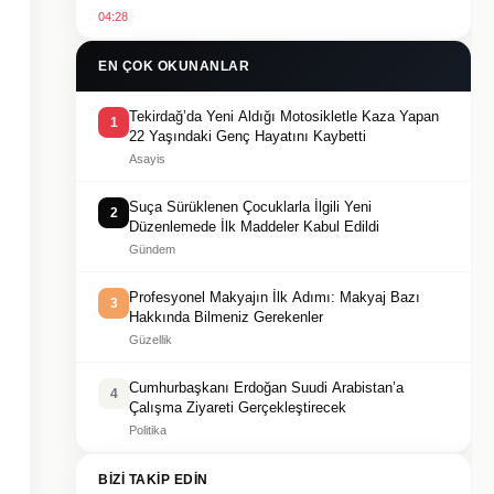
04:28
EN ÇOK OKUNANLAR
Tekirdağ’da Yeni Aldığı Motosikletle Kaza Yapan
1
22 Yaşındaki Genç Hayatını Kaybetti
Asayis
Suça Sürüklenen Çocuklarla İlgili Yeni
2
Düzenlemede İlk Maddeler Kabul Edildi
Gündem
Profesyonel Makyajın İlk Adımı: Makyaj Bazı
3
Hakkında Bilmeniz Gerekenler
Güzellik
Cumhurbaşkanı Erdoğan Suudi Arabistan’a
4
Çalışma Ziyareti Gerçekleştirecek
Politika
BIZI TAKIP EDIN