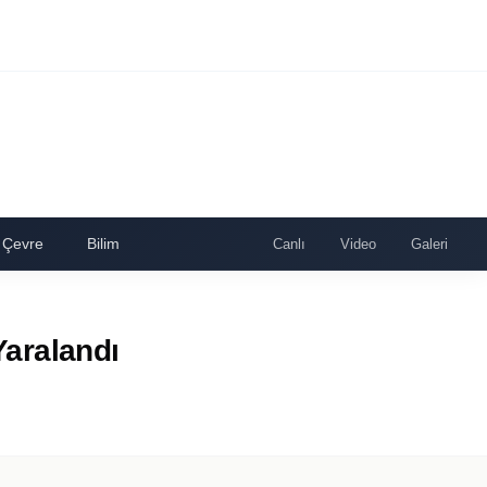
Çevre
Bilim
Canlı
Video
Galeri
Yaralandı