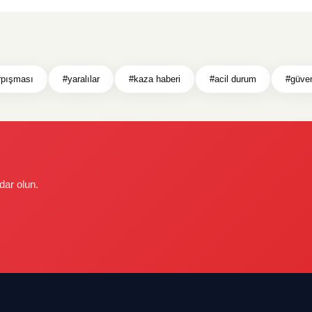
rpışması
#yaralılar
#kaza haberi
#acil durum
#güven
dar olun.