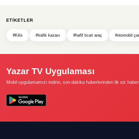
ETIKETLER
#Kilis
#trafik kazası
#hafif ticari araç
#otomobil ça
Yazar TV Uygulaması
Mobil uygulamamızı indirin, son dakika haberlerinden ilk siz haber