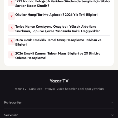
1972 İrlanda Fotoğrafı Yeniden Gündemde Sevgilisi İçin Silaha
1
Sarılan Kadın Kimdir?
Okullar Hangi Tarihte Açılacak? 2026 Yılı Tatil Bilgileri
2
Torba Kanun Komisyonu Onayladı: Yüksek Aidatlara
3
Sınırlama, Tapu ve Çevre Yasasında Köklü Değişiklikler
2026 Ocak Emeklilik Temel Maaş Hesaplama Tablosu ve
4
Bilgileri
2026 Emekli Zammı: Taban Maaş Bilgileri ve 20 Bin Lira
5
Ödeme Hesaplama!
Yazar TV
Yazar TV - Canlı web TV yayını, video haberler, canlı spor yayınları
Kategoriler
Servisler