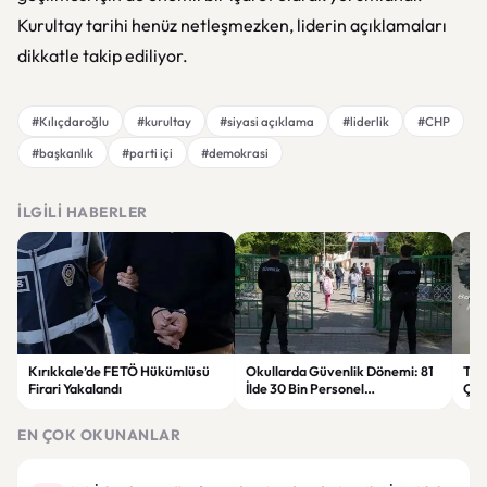
Kurultay tarihi henüz netleşmezken, liderin açıklamaları
dikkatle takip ediliyor.
#Kılıçdaroğlu
#kurultay
#siyasi açıklama
#liderlik
#CHP
#başkanlık
#parti içi
#demokrasi
İLGILI HABERLER
Kırıkkale’de FETÖ Hükümlüsü
Okullarda Güvenlik Dönemi: 81
Tru
Firari Yakalandı
İlde 30 Bin Personel
Çok
Görevlendirilecek
EN ÇOK OKUNANLAR