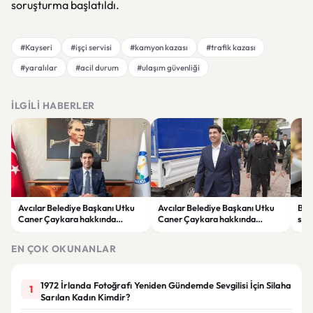
soruşturma başlatıldı.
#Kayseri
#işçi servisi
#kamyon kazası
#trafik kazası
#yaralılar
#acil durum
#ulaşım güvenliği
İLGILI HABERLER
Avcılar Belediye Başkanı Utku
Avcılar Belediye Başkanı Utku
Bur
Caner Çaykara hakkında
Caner Çaykara hakkında
size
tahliye kararı
tahliye kararı
kah
EN ÇOK OKUNANLAR
1972 İrlanda Fotoğrafı Yeniden Gündemde Sevgilisi İçin Silaha
1
Sarılan Kadın Kimdir?