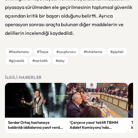
piyasaya sürülmeden ele geçirilmesinin toplumsal güvenlik
açısından kritik bir başarı olduğunu belirtti. Ayrıca
operasyon sonrası araçta bulunan diğer maddelerin ve
delillerin incelendiği kaydedildi.
#Kastamonu
#Tosya
#uyuşturucu
#tutuklama
#şüpheli
#güvenlik
#narkotik
#olay
İLGILI HABERLER
Serdar Ortaç hastaneye
‘Çerçeve yasa’ teklifi TBMM
Ter
kaldırıldı iddialarına yanıt verdi:
Adalet Komisyonu’nda
kri
“Rutin tedavim için buradayım”
görüşülüyor
tek
gör