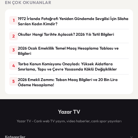
EN ÇOK OKUNANLAR
1972 İrlanda Fotoğrafı Yeniden Gündemde Sevgilisi İçin Silaha
1
Sarılan Kadın Kimdir?
Okullar Hangi Tarihte Açılacak? 2026 Yılı Tatil Bilgileri
2
2026 Ocak Emeklilik Temel Maaş Hesaplama Tablosu ve
3
Bilgileri
Torba Kanun Komisyonu Onayladı: Yüksek Aidatlara
4
Sınırlama, Tapu ve Çevre Yasasında Köklü Değişiklikler
2026 Emekli Zammı: Taban Maaş Bilgileri ve 20 Bin Lira
5
Ödeme Hesaplama!
Yazar TV
Yazar TV - Canlı web TV yayını, video haberler, canlı spor yayınları
Kategoriler