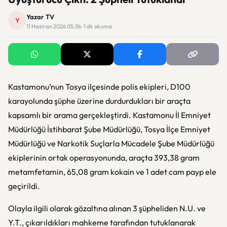
Yazar TV
Y
11 Haziran 2026 05:36 · 1 dk okuma
Kastamonu’nun Tosya ilçesinde polis ekipleri, D100
karayolunda şüphe üzerine durdurdukları bir araçta
kapsamlı bir arama gerçekleştirdi. Kastamonu İl Emniyet
Müdürlüğü İstihbarat Şube Müdürlüğü, Tosya İlçe Emniyet
Müdürlüğü ve Narkotik Suçlarla Mücadele Şube Müdürlüğü
ekiplerinin ortak operasyonunda, araçta 393,38 gram
metamfetamin, 65,08 gram kokain ve 1 adet cam payp ele
geçirildi.
Olayla ilgili olarak gözaltına alınan 3 şüpheliden N.U. ve
Y.T., çıkarıldıkları mahkeme tarafından tutuklanarak