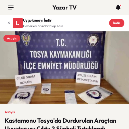
Yazar TV
Uygulamayı İndir
İndir
Haberleri anında takip edin
Asayis
Asayis
Kastamonu Tosya'da Durdurulan Araçtan
Uyuşturucu Çıktı: 2 Şüpheli Tutuklandı