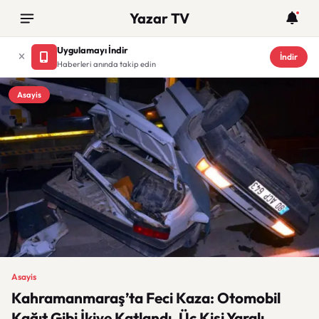
Yazar TV
Uygulamayı İndir
İndir
Haberleri anında takip edin
Asayis
Asayis
Kahramanmaraş’ta Feci Kaza: Otomobil
Kağıt Gibi İkiye Katlandı, Üç Kişi Yaralı