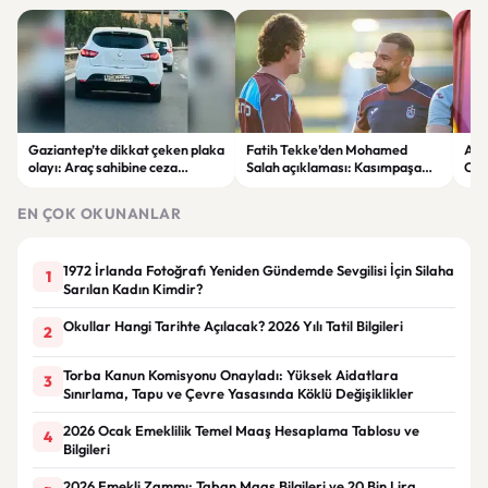
Gaziantep’te dikkat çeken plaka
Fatih Tekke’den Mohamed
Ara
olayı: Araç sahibine ceza
Salah açıklaması: Kasımpaşa
Can
uygulandı
maçında oynayıp oynamayacağı
net değil
EN ÇOK OKUNANLAR
1972 İrlanda Fotoğrafı Yeniden Gündemde Sevgilisi İçin Silaha
1
Sarılan Kadın Kimdir?
Okullar Hangi Tarihte Açılacak? 2026 Yılı Tatil Bilgileri
2
Torba Kanun Komisyonu Onayladı: Yüksek Aidatlara
3
Sınırlama, Tapu ve Çevre Yasasında Köklü Değişiklikler
2026 Ocak Emeklilik Temel Maaş Hesaplama Tablosu ve
4
Bilgileri
2026 Emekli Zammı: Taban Maaş Bilgileri ve 20 Bin Lira