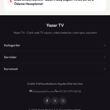
5
Ödeme Hesaplama!
Yazar TV
Yazar TV - Canlı web TV yayını, video haberler, canlı spor yayınları
Kategoriler
Servisler
Kurumsal
Gizlilik Politikası
Kullanım Koşulları
Site Haritası
info@yazartv.com
+90 501 379 08 08
© 2026 Yazar Medya A.Ş. Tüm hakları saklıdır.