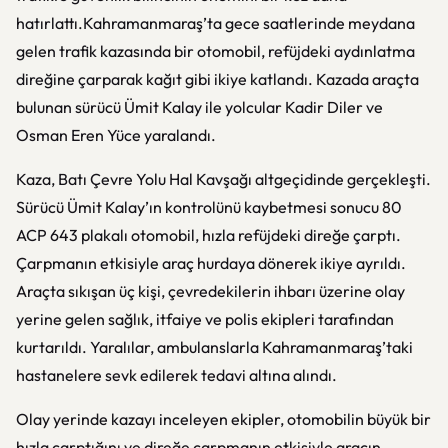
hatırlattı.
Kahramanmaraş’ta gece saatlerinde meydana
gelen trafik kazasında bir otomobil, refüjdeki aydınlatma
direğine çarparak kağıt gibi ikiye katlandı. Kazada araçta
bulunan sürücü Ümit Kalay ile yolcular Kadir Diler ve
Osman Eren Yüce yaralandı.
Kaza, Batı Çevre Yolu Hal Kavşağı altgeçidinde gerçekleşti.
Sürücü Ümit Kalay’ın kontrolünü kaybetmesi sonucu 80
ACP 643 plakalı otomobil, hızla refüjdeki direğe çarptı.
Çarpmanın etkisiyle araç hurdaya dönerek ikiye ayrıldı.
Araçta sıkışan üç kişi, çevredekilerin ihbarı üzerine olay
yerine gelen sağlık, itfaiye ve polis ekipleri tarafından
kurtarıldı. Yaralılar, ambulanslarla Kahramanmaraş’taki
hastanelere sevk edilerek tedavi altına alındı.
Olay yerinde kazayı inceleyen ekipler, otomobilin büyük bir
hızla çarptığını ve direğe çarpmanın etkisiyle aracın