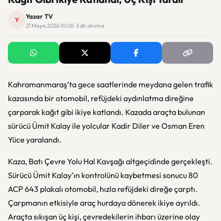
Yazar TV
Y
21 Mayıs 2026 10:06 · 3 dk okuma
Kahramanmaraş’ta gece saatlerinde meydana gelen trafik
kazasında bir otomobil, refüjdeki aydınlatma direğine
çarparak kağıt gibi ikiye katlandı. Kazada araçta bulunan
sürücü Ümit Kalay ile yolcular Kadir Diler ve Osman Eren
Yüce yaralandı.
Kaza, Batı Çevre Yolu Hal Kavşağı altgeçidinde gerçekleşti.
Sürücü Ümit Kalay’ın kontrolünü kaybetmesi sonucu 80
ACP 643 plakalı otomobil, hızla refüjdeki direğe çarptı.
Çarpmanın etkisiyle araç hurdaya dönerek ikiye ayrıldı.
Araçta sıkışan üç kişi, çevredekilerin ihbarı üzerine olay