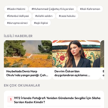
#Kadın Hakimi
#Muhammed Çağatay Kılıçarslan
#Aslı Kahraman
#İstanbul Adliyesi
#silahlı saldırı
#ceza hukuku
#duruşma süreci
#aşk ilişkisi
İLGILI HABERLER
Heybeliada Deniz Harp
Devrim Özkan’dan
Edi
Okulu’nda yangın paniği: Çatıda
duygulandıran açıklama:
ope
büyük hasar oluştu
“Babaannemi kaybettim”
tut
EN ÇOK OKUNANLAR
1972 İrlanda Fotoğrafı Yeniden Gündemde Sevgilisi İçin Silaha
1
Sarılan Kadın Kimdir?