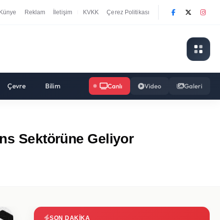
Künye
Reklam
İletişim
KVKK
Çerez Politikası
|
Çevre
Bilim
Canlı
Video
Galeri
ans Sektörüne Geliyor
SON DAKIKA