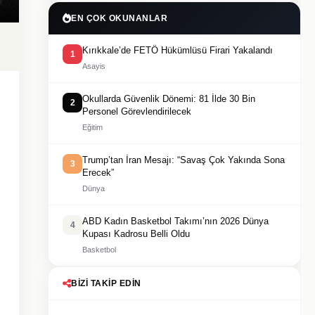
EN ÇOK OKUNANLAR
Kırıkkale’de FETÖ Hükümlüsü Firari Yakalandı
1
Asayis
Okullarda Güvenlik Dönemi: 81 İlde 30 Bin
2
Personel Görevlendirilecek
Eğitim
Trump’tan İran Mesajı: “Savaş Çok Yakında Sona
3
Erecek”
Dünya
ABD Kadın Basketbol Takımı’nın 2026 Dünya
4
Kupası Kadrosu Belli Oldu
Basketbol
BIZI TAKIP EDIN