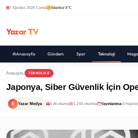
7 Ağustos 2026 Cuma
İstanbul 4°C
Yazar TV
Anasayfa
Gündem
Spor
Teknoloji
Maga
Anasayfa
TEKNOLOJI
Japonya, Siber Güvenlik İçin Ope
E
Yazar Medya
5 dk okuma
1.240 okunma
Yayınlanma:
3 Hazira