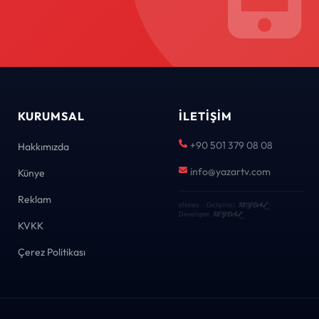
KURUMSAL
İLETIŞIM
+90 501 379 08 08
Hakkımızda
info@yazartv.com
Künye
Reklam
KEYDAL
eNews · Geliştirici
·
KEYDAL
Developer
KVKK
Çerez Politikası