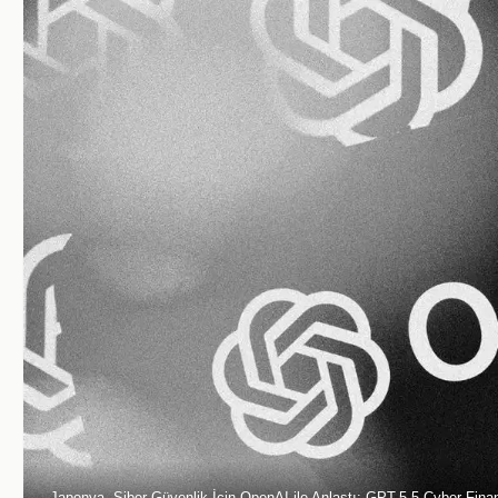
Japonya, Siber Güvenlik İçin OpenAI ile Anlaştı: GPT-5.5 Cyber Fina