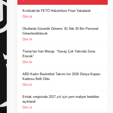
Kırıkkale’de FETÖ Hükümlüsü Firari Yakalandı
04:38
Okullarda Güvenlik Dönemi: 81 İlde 30 Bin Personel
Görevlendirilecek
04:34
Trump’tan İran Mesajı: “Savaş Çok Yakında Sona
Erecek”
04:30
ABD Kadın Basketbol Takımı’nın 2026 Dünya Kupası
Kadrosu Belli Oldu
04:25
Emlak vergisinde 2027 yılı için yeni maliyet bedelleri
açıklandı
04:18