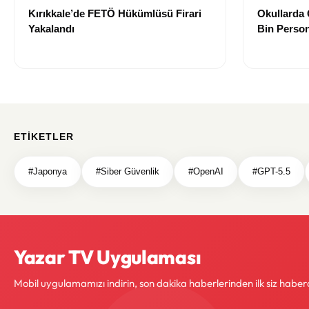
Kırıkkale’de FETÖ Hükümlüsü Firari
Okullarda 
Yakalandı
Bin Person
ETIKETLER
#Japonya
#Siber Güvenlik
#OpenAI
#GPT-5.5
Yazar TV Uygulaması
Mobil uygulamamızı indirin, son dakika haberlerinden ilk siz haber