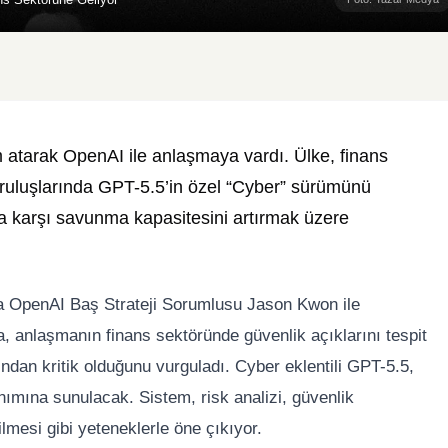
m atarak OpenAI ile anlaşmaya vardı. Ülke, finans
uruluşlarında GPT-5.5’in özel “Cyber” sürümünü
ra karşı savunma kapasitesini artırmak üzere
 OpenAI Baş Strateji Sorumlusu Jason Kwon ile
, anlaşmanın finans sektöründe güvenlik açıklarını tespit
ından kritik olduğunu vurguladı. Cyber eklentili GPT-5.5,
nımına sunulacak. Sistem, risk analizi, güvenlik
irilmesi gibi yeteneklerle öne çıkıyor.