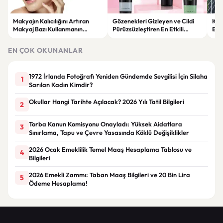
Makyajın Kalıcılığını Artıran
Gözenekleri Gizleyen ve Cildi
Koc
Makyaj Bazı Kullanmanın
Pürüzsüzleştiren En Etkili
Esk
Faydaları
Makyaj Bazı Önerileri
EN ÇOK OKUNANLAR
1972 İrlanda Fotoğrafı Yeniden Gündemde Sevgilisi İçin Silaha
1
Sarılan Kadın Kimdir?
Okullar Hangi Tarihte Açılacak? 2026 Yılı Tatil Bilgileri
2
Torba Kanun Komisyonu Onayladı: Yüksek Aidatlara
3
Sınırlama, Tapu ve Çevre Yasasında Köklü Değişiklikler
2026 Ocak Emeklilik Temel Maaş Hesaplama Tablosu ve
4
Bilgileri
2026 Emekli Zammı: Taban Maaş Bilgileri ve 20 Bin Lira
5
Ödeme Hesaplama!