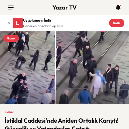
Yazar TV
Uygulamayı İndir
İndir
Haberleri anında takip edin
Genel
Genel
İstiklal Caddesi'nde Aniden Ortalık Karıştı!
Güvenlik ve Vatandaşlar Çatıştı