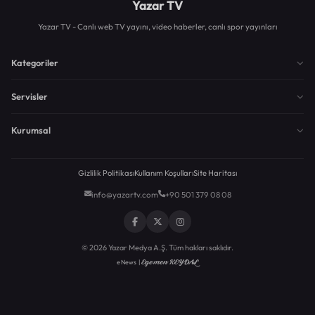
Yazar TV
Yazar TV - Canlı web TV yayını, video haberler, canlı spor yayınları
Kategoriler
Servisler
Kurumsal
Gizlilik Politikası
Kullanım Koşulları
Site Haritası
info@yazartv.com
+90 501 379 08 08
© 2026 Yazar Medya A.Ş. Tüm hakları saklıdır.
Egemen KEYDAL
eNews |