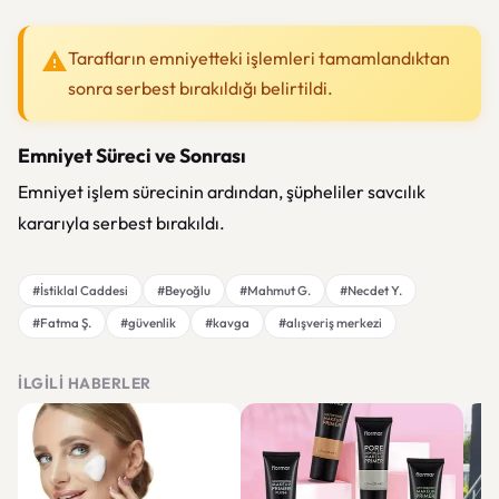
Tarafların emniyetteki işlemleri tamamlandıktan
sonra serbest bırakıldığı belirtildi.
Emniyet Süreci ve Sonrası
Emniyet işlem sürecinin ardından, şüpheliler savcılık
kararıyla serbest bırakıldı.
#İstiklal Caddesi
#Beyoğlu
#Mahmut G.
#Necdet Y.
#Fatma Ş.
#güvenlik
#kavga
#alışveriş merkezi
İLGILI HABERLER