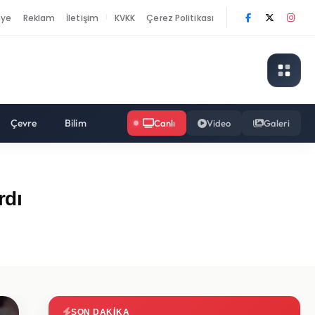
nye
Reklam
İletişim
KVKK
Çerez Politikası
|
Çevre
Bilim
Canlı
Video
Galeri
rdı
SON DAKIKA