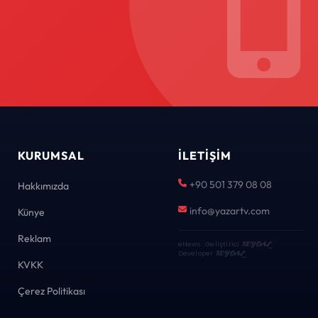
KURUMSAL
İLETIŞIM
+90 501 379 08 08
Hakkımızda
info@yazartv.com
Künye
Reklam
eNews · Geliştirici
KEYDAL
·
Developer
KEYDAL
KVKK
Çerez Politikası