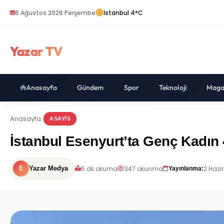
6 Ağustos 2026 Perşembe
İstanbul 4°C
Yazar TV
Anasayfa
Gündem
Spor
Teknoloji
Maga
Anasayfa
ASAYIS
İstanbul Esenyurt’ta Genç Kadın 4
5 dk okuma
347 okunma
2 Hazi
E
Yazar Medya
Yayınlanma: