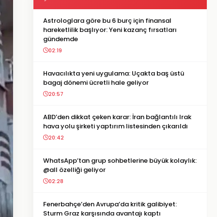
Astrologlara göre bu 6 burç için finansal
hareketlilik başlıyor: Yeni kazanç fırsatları
gündemde
02:19
Havacılıkta yeni uygulama: Uçakta baş üstü
bagaj dönemi ücretli hale geliyor
20:57
ABD’den dikkat çeken karar: İran bağlantılı Irak
hava yolu şirketi yaptırım listesinden çıkarıldı
20:42
WhatsApp’tan grup sohbetlerine büyük kolaylık:
@all özelliği geliyor
02:28
Fenerbahçe’den Avrupa’da kritik galibiyet:
Sturm Graz karşısında avantajı kaptı