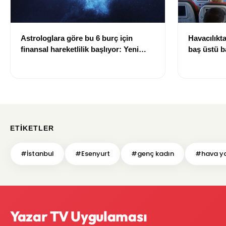
Astrologlara göre bu 6 burç için
Havacılıkt
finansal hareketlilik başlıyor: Yeni
baş üstü b
kazanç fırsatları gündemde
geliyor
ETIKETLER
#İstanbul
#Esenyurt
#genç kadın
#hava ya
Yazar TV Uygulaması