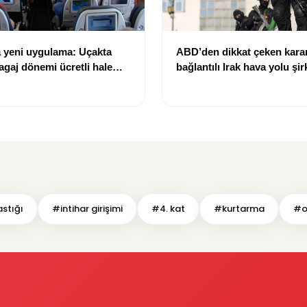
a yeni uygulama: Uçakta
ABD’den dikkat çeken karar
agaj dönemi ücretli hale
bağlantılı Irak hava yolu şir
yaptırım listesinden çıkarıld
stığı
#intihar girişimi
#4. kat
#kurtarma
#o