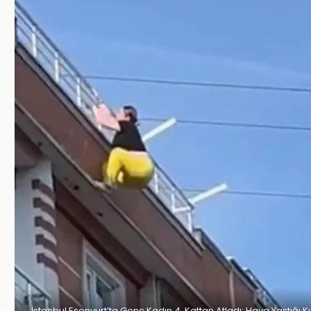
İstanbul Esenyurt’ta Genç Kadın 4. Kattan Atladı: Hava Yastığı K