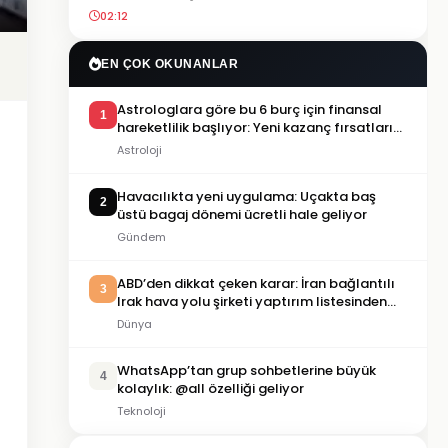
02:12
EN ÇOK OKUNANLAR
Astrologlara göre bu 6 burç için finansal
1
hareketlilik başlıyor: Yeni kazanç fırsatları
gündemde
Astroloji
Havacılıkta yeni uygulama: Uçakta baş
2
üstü bagaj dönemi ücretli hale geliyor
Gündem
ABD’den dikkat çeken karar: İran bağlantılı
3
Irak hava yolu şirketi yaptırım listesinden
çıkarıldı
Dünya
WhatsApp’tan grup sohbetlerine büyük
4
kolaylık: @all özelliği geliyor
Teknoloji