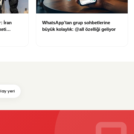
: İran
WhatsApp’tan grup sohbetlerine
keti
büyük kolaylık: @all özelliği geliyor
ı
lay yeri