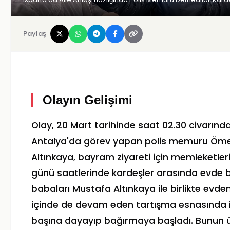
Paylaş
Olayın Gelişimi
Olay, 20 Mart tarihinde saat 02.30 civarınd
Antalya'da görev yapan polis memuru Ömer Al
Altınkaya, bayram ziyareti için memleketler
günü saatlerinde kardeşler arasında evde b
babaları Mustafa Altınkaya ile birlikte evd
içinde de devam eden tartışma esnasında id
başına dayayıp bağırmaya başladı. Bunun üz