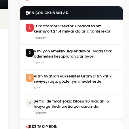
EN ÇOK OKUNANLAR
Türk otomotiv sektörü ihracatta hız
1
kesmiyor! 24,4 milyar dolarla tarihi rekor
Ekonomi
6 milyon emekliyi ilgilendiriyor! Maaş fark
2
ödemeleri hesaplara yatırılıyor
Finans
Altın fiyatları yükselişte! Gram altın kritik
3
seviyeyi aştı, gözler yeni hedeflerde
Altin
Şeftalide fiyat şoku: Kilosu 30 liradan 15
4
liraya geriledi, üretici zor durumda
Ekonomi
BIZI TAKIP EDIN