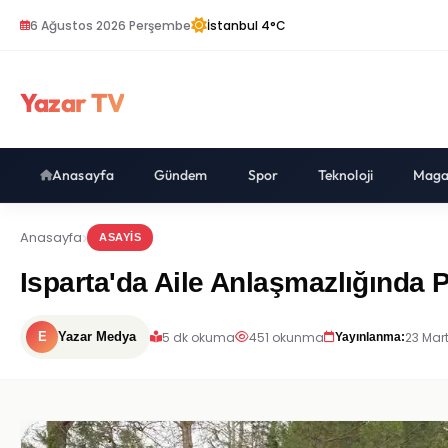
6 Ağustos 2026 Perşembe
İstanbul 4°C
Yazar TV
Anasayfa
Gündem
Spor
Teknoloji
Maga
Anasayfa
ASAYIS
Isparta'da Aile Anlaşmazlığında 
5 dk okuma
451 okunma
23 Mar
E
Yazar Medya
Yayınlanma: