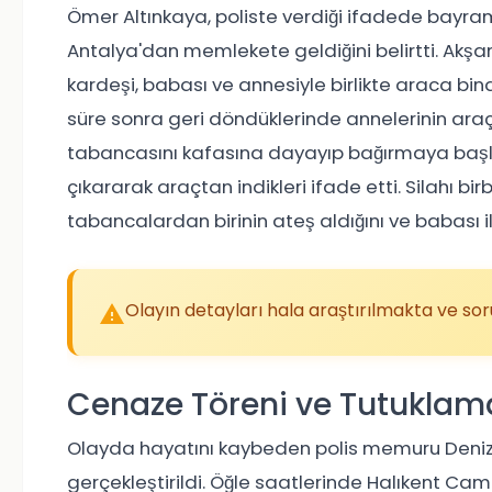
Ömer Altınkaya, poliste verdiği ifadede bayram i
Antalya'dan memlekete geldiğini belirtti. Akşa
kardeşi, babası ve annesiyle birlikte araca bind
süre sonra geri döndüklerinde annelerinin araçta
tabancasını kafasına dayayıp bağırmaya başla
çıkararak araçtan indikleri ifade etti. Silahı b
tabancalardan birinin ateş aldığını ve babası 
Olayın detayları hala araştırılmakta ve s
Cenaze Töreni ve Tutuklam
Olayda hayatını kaybeden polis memuru Deniz A
gerçekleştirildi. Öğle saatlerinde Halıkent Cam