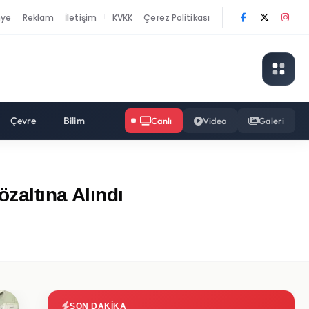
nye
Reklam
İletişim
KVKK
Çerez Politikası
|
Çevre
Bilim
Canlı
Video
Galeri
zaltına Alındı
SON DAKIKA