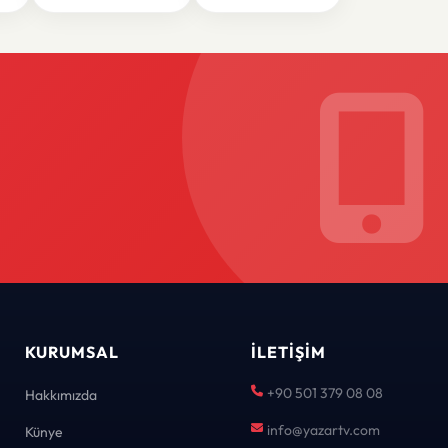
KURUMSAL
İLETIŞIM
+90 501 379 08 08
Hakkımızda
info@yazartv.com
Künye