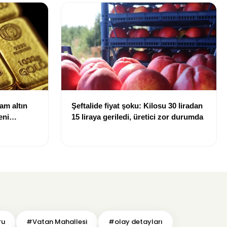
ram altın
Şeftalide fiyat şoku: Kilosu 30 liradan
eni
15 liraya geriledi, üretici zor durumda
ru
#Vatan Mahallesi
#olay detayları