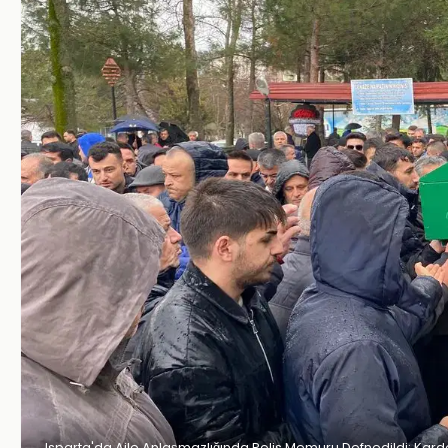
Isparta'da Aile Anlaşmazlığında Polis Memuru Defnedildi: Karde