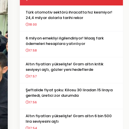
Türk otomotiv sektörü ihracatta hız kesmiyor!
24,4 milyar dolarla tarihi rekor
18:00
6 milyon emekliyi ilgilendiriyor! Maaş fark
ödemeleri hesaplara yatırılıyor
17:58
Altın fiyatları yükselişte! Gram altın kritik
seviyeyi aştı, gözler yeni hedeflerde
17:57
Şeftalide fiyat şoku: Kilosu 30 liradan 15 liraya
geriledi, üretici zor durumda
17:56
Altın fiyatları yükselişte! Gram altın 6 bin 500
lira seviyesini aştı
17:54