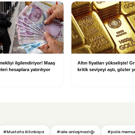
ekliyi ilgilendiriyor! Maaş
Altın fiyatları yükselişte! G
eri hesaplara yatırılıyor
kritik seviyeyi aştı, gözler y
hedeflerde
#Mustafa Altınkaya
#aile anlaşmazlığı
#polis memu