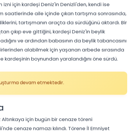
zni için kardeşi Deniz'in Denizli'den, kendi ise
m saatlerinde aile içinde çıkan tartışma sonrasında,
iklerini, tartışmanın araçta da sürdüğünü aktardı. Bir
n çıkıp eve gittiğini, kardeşi Deniz'in beylik
dığını ve ardından babasının da beylik tabancasını
irbirlerinden alabilmek için yaşanan arbede sırasında
ile kardeşinin boynundan yaralandığını öne sürdü.
oruşturma devam etmektedir.
a
ltınkaya için bugün bir cenaze töreni
ii'nde cenaze namazı kılındı. Törene İl Emniyet