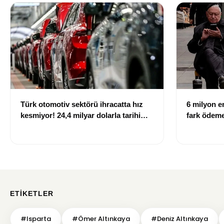
Türk otomotiv sektörü ihracatta hız
6 milyon em
kesmiyor! 24,4 milyar dolarla tarihi
fark ödemel
rekor
ETIKETLER
#Isparta
#Ömer Altınkaya
#Deniz Altınkaya