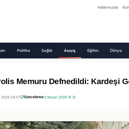
Hakkımızda
Kü
zin
Politika
Sağlık
Asayiş
Eğitim
Dünya
Polis Memuru Defnedildi: Kardeşi Gö
t 2026 09:07
2 Nisan 2026 15:13
Güncelleme: