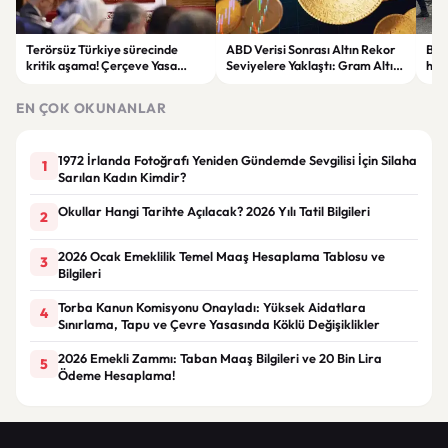
Terörsüz Türkiye sürecinde
ABD Verisi Sonrası Altın Rekor
Bolu
kritik aşama! Çerçeve Yasa
Seviyelere Yaklaştı: Gram Altın
haya
teklifinde maddeler
6 Bin 700 TL Sınırında
yar
görüşülmeye başlandı
EN ÇOK OKUNANLAR
1972 İrlanda Fotoğrafı Yeniden Gündemde Sevgilisi İçin Silaha
1
Sarılan Kadın Kimdir?
Okullar Hangi Tarihte Açılacak? 2026 Yılı Tatil Bilgileri
2
2026 Ocak Emeklilik Temel Maaş Hesaplama Tablosu ve
3
Bilgileri
Torba Kanun Komisyonu Onayladı: Yüksek Aidatlara
4
Sınırlama, Tapu ve Çevre Yasasında Köklü Değişiklikler
2026 Emekli Zammı: Taban Maaş Bilgileri ve 20 Bin Lira
5
Ödeme Hesaplama!