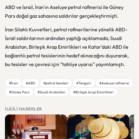
ABD ve İsrail, İran'ın Aseluye petrol rafinerisi ile Güney
Pars doğal gaz sahasına saldırılar gerçekleştirmişti.
İran Silahlı Kuvvetleri, petrol rafinerilerine yönelik ABD-
İsrail saldırılarının ardından yaptığı açıklamada, Suudi
Arabistan, Birleşik Arap Emirlikleri ve Katar'daki ABD ile
bağlantılı petrol tesislerinin hedef alınacağını duyurarak,
bu tesisler ve çevresi için "tahliye uyarısı" yayımlamıştı.
#İran
#ABD
#petrol tesisleri
#Tengsiri
#Aseluye rafinerisi
#Güney Pars
#Suudi Arabistan
#Birleşik Arap Emirlikleri
İLGILI HABERLER