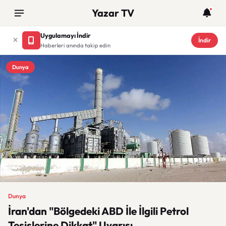
Yazar TV
Uygulamayı İndir
İndir
Haberleri anında takip edin
Dunya
Dunya
İran'dan "Bölgedeki ABD İle İlgili Petrol
Tesislerine Dikkat" Uyarısı