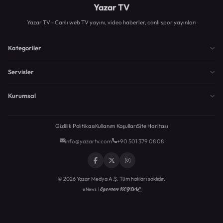
Yazar TV
Yazar TV - Canlı web TV yayını, video haberler, canlı spor yayınları
Kategoriler
Servisler
Kurumsal
Gizlilik Politikası
Kullanım Koşulları
Site Haritası
info@yazartv.com
+90 501 379 08 08
© 2026 Yazar Medya A.Ş. Tüm hakları saklıdır.
Egemen KEYDAL
eNews |