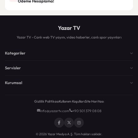
Ödeme Hesaplama!
Yazar TV
Yazar TV - Canlı web TV yayını, video haberler, canlı spor yayınları
Kategoriler
Servisler
Kurumsal
Gizlilik Politikası
Kullanım Koşulları
Site Haritası
info@yazartv.com
+90 501 379 08 08
© 2026 Yazar Medya A.Ş. Tüm hakları saklıdır.