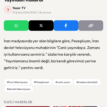
Yazar TV
Y
10 Şubat 2026 08:50 · 1 dk okuma
İran medyasında yer alan bilgilere göre, Pezeşkiyan, İran
devlet televizyonu muhabirinin "Canlı yayındayız. Zamanı
iyi kullanırsanız seviniriz." sözlerine karşılık vererek,
"Yayınlamanız önemli değil, biz kendi görevimizi yerine
getiririz." yanıtını verdi.
#İran televizyonu
#Pezeşkiyan
#canlı yayın
#medya skandalı
#devlet televizyonu
İLGILI HABERLER