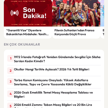
“Garantili Vize” Diyenlere
Filenin Sultanları’ndan Fransa
Bak
Bakanlıktan Müdahale: Yanıltıcı
Karşısında Güçlü Prova
Tür
Reklamlara Durdurma Kararı
yıll
sağ
EN ÇOK OKUNANLAR
1972 İrlanda Fotoğrafı Yeniden Gündemde Sevgilisi İçin Silaha
1
Sarılan Kadın Kimdir?
Okullar Hangi Tarihte Açılacak? 2026 Yılı Tatil Bilgileri
2
Torba Kanun Komisyonu Onayladı: Yüksek Aidatlara
3
Sınırlama, Tapu ve Çevre Yasasında Köklü Değişiklikler
2026 Ocak Emeklilik Temel Maaş Hesaplama Tablosu ve
4
Bilgileri
2026 Emekli Zammı: Taban Maaş Bilgileri ve 20 Bin Lira
5