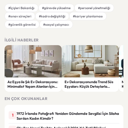
#İçişleri Bakanlığı
#görevde yükselme
#personel yönetmeliği
#sınav süreçleri
#kadro değişikliği
#kariyer planlaması
#güvenlik görevlisi
#sosyal çalışmacı
İLGILI HABERLER
Az Eşya ile Şık Ev Dekorasyonu:
Ev Dekorasyonunda Trend Süs
Meh
Minimalist Yaşam Alanları İçin
Eşyaları: Küçük Detaylarla
Köy
İlham Veren Öneriler
Büyük Değişimler
mes
EN ÇOK OKUNANLAR
1972 İrlanda Fotoğrafı Yeniden Gündemde Sevgilisi İçin Silaha
1
Sarılan Kadın Kimdir?
Okullar Hangi Tarihte Açılacak? 2026 Yılı Tatil Bilgileri