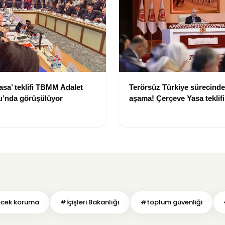
asa’ teklifi TBMM Adalet
Terörsüz Türkiye sürecinde 
’nda görüşülüyor
aşama! Çerçeve Yasa teklif
maddeler görüşülmeye baş
cek koruma
#İçişleri Bakanlığı
#toplum güvenliği