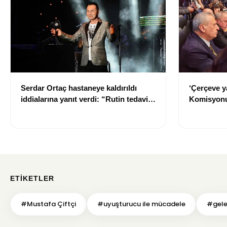
Serdar Ortaç hastaneye kaldırıldı
‘Çerçeve y
iddialarına yanıt verdi: “Rutin tedavim
Komisyonu
için buradayım”
ETIKETLER
#Mustafa Çiftçi
#uyuşturucu ile mücadele
#gele