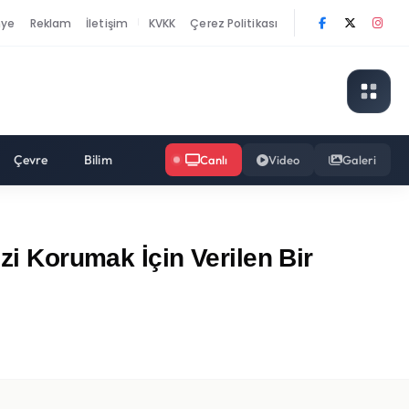
nye
Reklam
İletişim
KVKK
Çerez Politikası
|
Çevre
Bilim
Canlı
Video
Galeri
zi Korumak İçin Verilen Bir