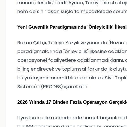
mücadelesidir," dedi. Ayrıca, Türkiye'nin strat
hem de sınır aşan suçlarla mücadelede sorumlul
Yeni Güvenlik Paradigmasında 'Önleyicilik' İlkes
Bakan Çiftçi, Türkiye Yüzyılı vizyonunda "Huzuru
paradigmalarında "önleyicilik" ilkesine odaklandı
operasyonel faaliyetlere odaklanmadıklarını, 
bilinçlendirecek ve toplumsal farkındalık oluştu
bu yaklaşımın önemli bir aracı olarak Sivil Top
Sistemi'ni (PRODES) işaret etti.
2026 Yılında 17 Binden Fazla Operasyon Gerçekle
Uyuşturucu ile mücadelede somut başarıları da 
bin 188 operasyon düzenlendiğini, bu operasy