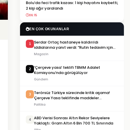
Bolu’da feci trafik kazası: 1 kişi hayatını kaybetti,
2 kişi ağır yaralandı
06:15
EN ÇOK OKUNANLAR
Serdar Ortaç hastaneye kaldırıldı
1
iddialarına yanıt verdi: “Rutin tedavim için
buradayım”
Magazin
‘Çerçeve yasa’ teklifi TBMM Adalet
2
Komisyonu’nda görüşülüyor
Gündem
Terörsüz Türkiye sürecinde kritik aşama!
3
Çerçeve Yasa teklifinde maddeler
görüşülmeye başlandı
Politika
ABD Verisi Sonrası Altın Rekor Seviyelere
4
Yaklaştı: Gram Altın 6 Bin 700 TL Sınırında
Altin