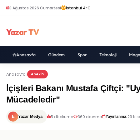
8 Ağustos 2026 Cumartesi
İstanbul 4°C
Yazar TV
Anasayfa
Gündem
Spor
Teknoloji
Maga
Anasayfa
ASAYIS
İçişleri Bakanı Mustafa Çiftçi: "
Mücadeledir"
5 dk okuma
360 okunma
29 Nis
E
Yazar Medya
Yayınlanma: