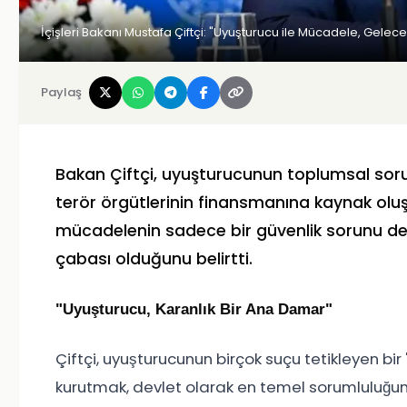
İçişleri Bakanı Mustafa Çiftçi: "Uyuşturucu ile Mücadele, Gelec
Paylaş
Bakan Çiftçi, uyuşturucunun toplumsal sorun
terör örgütlerinin finansmanına kaynak oluş
mücadelenin sadece bir güvenlik sorunu de
çabası olduğunu belirtti.
"Uyuşturucu, Karanlık Bir Ana Damar"
Çiftçi, uyuşturucunun birçok suçu tetikleyen b
kurutmak, devlet olarak en temel sorumluluğum