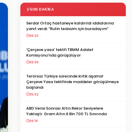
SON DAKIKA
Serdar Ortaç hastaneye kaldırıldı iddialarına
yanıt verdi: “Rutin tedavim için buradayım”
06:02
‘Çerçeve yasa’ teklifi TBMM Adalet
Komisyonu’nda görüşülüyor
06:00
Terörsüz Türkiye sürecinde kritik aşama!
Çerçeve Yasa teklifinde maddeler görüşülmeye
başlandı
05:52
ABD Verisi Sonrası Altın Rekor Seviyelere
Yaklaştı: Gram Altın 6 Bin 700 TL Sınırında
06:19