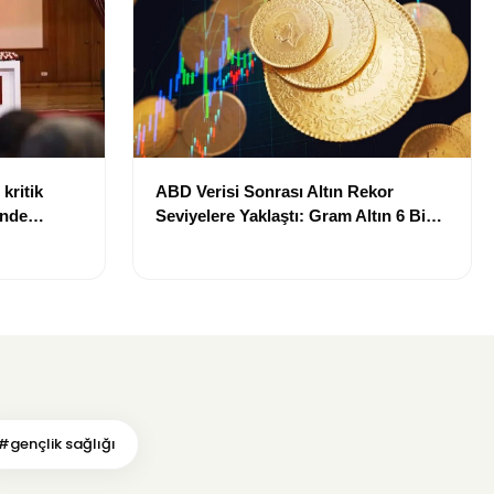
kritik
ABD Verisi Sonrası Altın Rekor
inde
Seviyelere Yaklaştı: Gram Altın 6 Bin
landı
700 TL Sınırında
#gençlik sağlığı