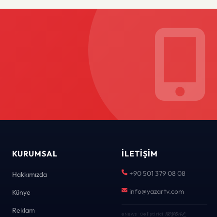
KURUMSAL
İLETIŞIM
+90 501 379 08 08
Hakkımızda
info@yazartv.com
Künye
Reklam
eNews · Geliştirici
KEYDAL
·