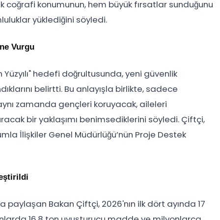
ejik coğrafi konumunun, hem büyük fırsatlar sunduğunu
uklar yüklediğini söyledi.
ine Vurgu
n Yüzyılı" hedefi doğrultusunda, yeni güvenlik
klarını belirtti. Bu anlayışla birlikte, sadece
aynı zamanda gençleri koruyacak, aileleri
racak bir yaklaşımı benimsediklerini söyledi. Çiftçi,
lumla İlişkiler Genel Müdürlüğü’nün Proje Destek
ştirildi
paylaşan Bakan Çiftçi, 2026'nın ilk dört ayında 17
onlarda 16,8 ton uyuşturucu madde ve milyonlarca